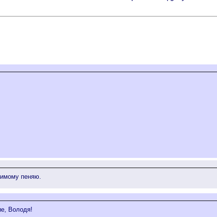
бимому пеняю.
ие, Володя!