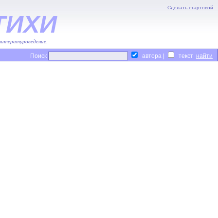
Сделать стартовой
ТИХИ
 литературоведение.
Поиск
автора |
текст