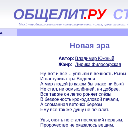
ОБЩЕЛИТ
.РУ
С
Международная русскоязычная литературная сеть: поэзия, проза, критика,
а
Новая эра
Автор:
Владимир Южный
Жанр:
Лирика философская
Ну, вот и всё… уплыли в вечность Рыбы
И наступила эра Водолея.
А мир людей (в каком бы знаке ни был)
Не стал, ни осмыслённей, ни добрее.
Все так же он легко роняет слёзы
В бездонность крокодиловой печали,
А сломанная веточка берёзы
Ему всё так же душу не печалит.
…
Увы, опять не стал последний первым,
Пророчество не оказалось вещим.