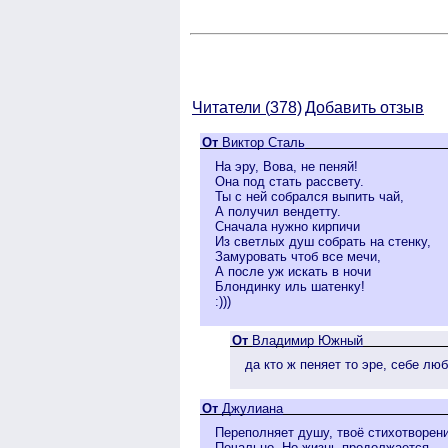
Читатели (
378)
Добавить отзыв
От
Виктор Сталь
На эру, Вова, не пеняй!
Она под стать рассвету.
Ты с ней собрался выпить чай,
А получил вендетту.
Сначала нужно кирпичи
Из светлых душ собрать на стенку,
Замуровать чтоб все мечи,
А после уж искать в ночи
Блондинку иль шатенку!
:)))
От
Владимир Южный
да кто ж пеняет то эре, себе лю
От
Джулиана
Переполняет душу, твоё стихотворен
Печально. Но жизнь продолжается.