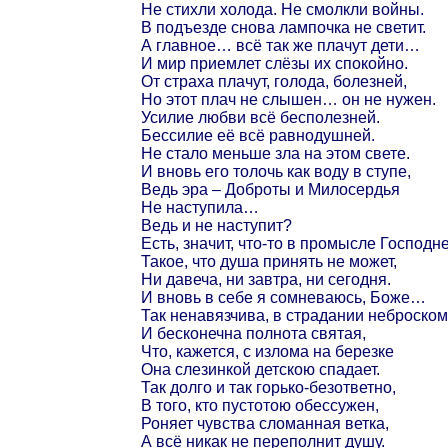
Не стихли холода. Не смолкли войны.
В подъезде снова лампочка не светит.
А главное… всё так же плачут дети…
И мир приемлет слёзы их спокойно.
От страха плачут, голода, болезней,
Но этот плач не слышен… он не нужен.
Усилие любви всё бесполезней.
Бессилие её всё равнодушней.
Не стало меньше зла на этом свете.
И вновь его толочь как воду в ступе,
Ведь эра – Доброты и Милосердья
Не наступила…
Ведь и не наступит?
Есть, значит, что-то в промысле Господн
Такое, что душа принять не может,
Ни давеча, ни завтра, ни сегодня.
И вновь в себе я сомневаюсь, Боже…
Так ненавязчива, в страдании неброском
И бесконечна полнота святая,
Что, кажется, с излома на березке
Она слезинкой детскою спадает.
Так долго и так горько-безответно,
В того, кто пустотою обессужен,
Роняет чувства сломанная ветка,
А всё никак не переполнит душу.