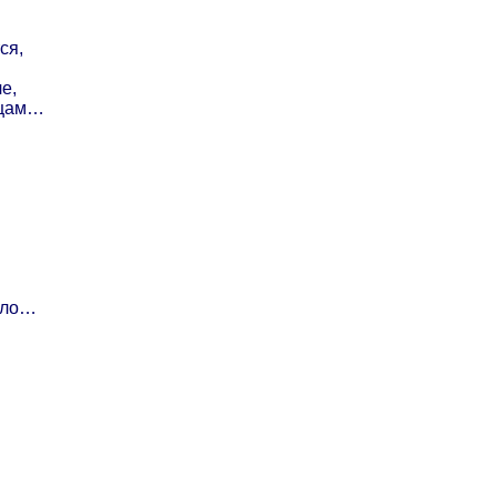
ся,
е,
ицам…
ало…