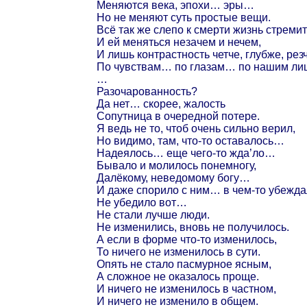
Меняются века, эпохи… эры…
Но не меняют суть простые вещи.
Всё так же слепо к смерти жизнь стремит
И ей меняться незачем и нечем,
И лишь контрастность четче, глубже, резч
По чувствам… по глазам… по нашим л
…
Разочарованность?
Да нет… скорее, жалость
Сопутница в очередной потере.
Я ведь не то, чтоб очень сильно верил,
Но видимо, там, что-то оставалось…
Надеялось… еще чего-то жда’ло…
Бывало и молилось понемногу,
Далёкому, неведомому богу…
И даже спорило с ним… в чем-то убежд
Не убедило вот…
Не стали лучше люди.
Не изменились, вновь не получилось.
А если в форме что-то изменилось,
То ничего не изменилось в сути.
Опять не стало пасмурное ясным,
А сложное не оказалось проще.
И ничего не изменилось в частном,
И ничего не изменило в общем.