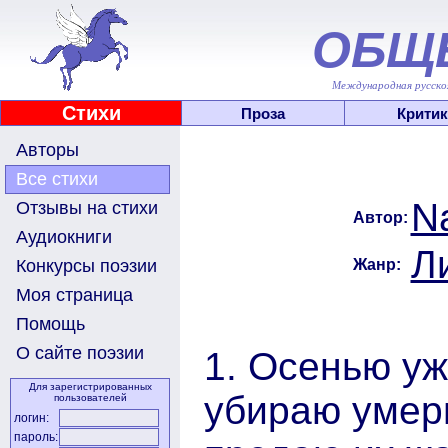
ОБЩ
Международная русскоя
Стихи
Проза
Критик
Авторы
Все стихи
N
Отзывы на стихи
Автор:
Аудиокниги
Л
Жанр:
Конкурсы поэзии
Моя страница
Помощь
О сайте поэзии
1. Осенью уж
Для зарегистрированных
убираю умер
пользователей
логин:
пароль: