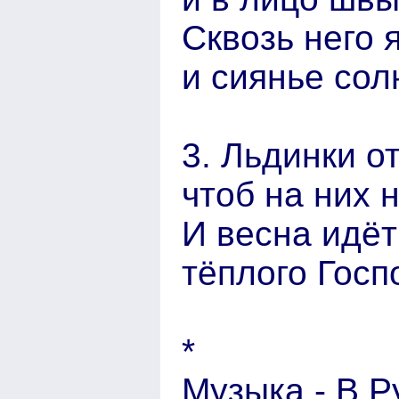
Сквозь него 
и сиянье сол
3. Льдинки от
чтоб на них 
И весна идёт
тёплого Госп
*
Музыка - В.Р