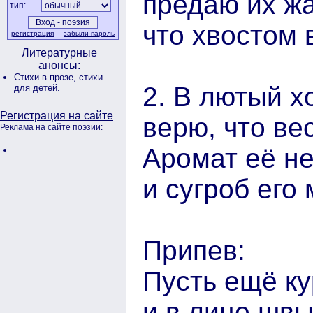
предаю их жа
тип:
что хвостом
регистрация
забыли пароль
Литературные
анонсы:
Стихи в прозе,
стихи
2. В лютый х
для детей.
Регистрация на сайте
верю, что ве
Реклама на сайте поэзии:
Аромат её н
и сугроб его 
Припев:
Пусть ещё к
и в лицо швы