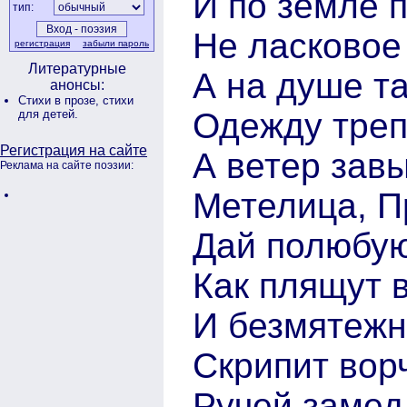
И по земле 
тип:
Не ласковое
регистрация
забыли пароль
Литературные
А на душе та
анонсы:
Стихи в прозе,
стихи
Одежду трепе
для детей.
Регистрация на сайте
А ветер завы
Реклама на сайте поэзии:
Метелица, П
Дай полюбую
Как плящут 
И безмятежн
Скрипит вор
Ручей замед