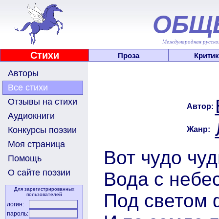
ОБЩ
Международная русскоя
Стихи
Проза
Критик
Авторы
Все стихи
Отзывы на стихи
Автор:
Аудиокниги
Жанр:
Конкурсы поэзии
Моя страница
Вот чудо чу
Помощь
О сайте поэзии
Вода с небе
Для зарегистрированных
Под светом 
пользователей
логин:
пароль: