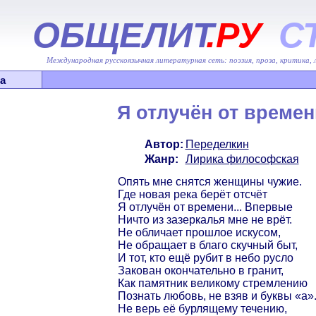
ОБЩЕЛИТ
.РУ
С
Международная русскоязычная литературная сеть: поэзия, проза, критика,
а
Я отлучён от времен
Автор:
Переделкин
Жанр:
Лирика философская
Опять мне снятся женщины чужие.
Где новая река берёт отсчёт
Я отлучён от времени... Впервые
Ничто из зазеркалья мне не врёт.
Не обличает прошлое искусом,
Не обращает в благо скучный быт,
И тот, кто ещё рубит в небо русло
Закован окончательно в гранит,
Как памятник великому стремлению
Познать любовь, не взяв и буквы «а»
Не верь её бурлящему течению,