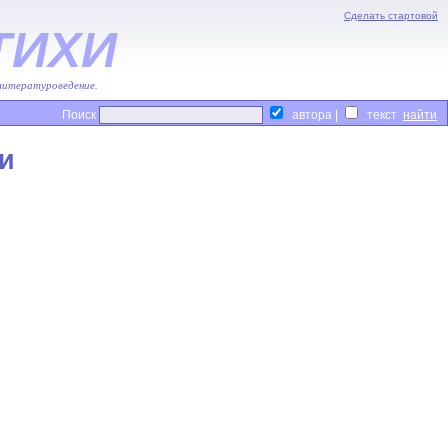
Сделать стартовой
ТИХИ
 литературоведение.
Поиск
автора |
текст
и
.