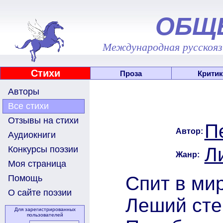
ОБЩ
Международная русскоязы
Стихи
Проза
Критик
Авторы
Все стихи
Отзывы на стихи
П
Автор:
Аудиокниги
Л
Конкурсы поэзии
Жанр:
Моя страница
Спит в ми
Помощь
О сайте поэзии
Леший сте
Для зарегистрированных
пользователей