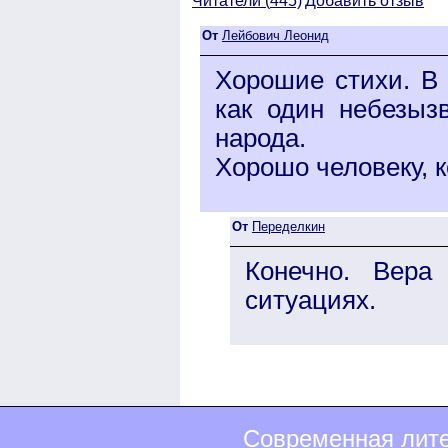
Читатели (
445)
Добавить отзыв
От
Лейбович Леонид
Хорошие стихи. В 
как один небезыз
народа.
Хорошо человеку, 
От
Переделкин
Конечно. Вера
ситуациях.
Современная лите