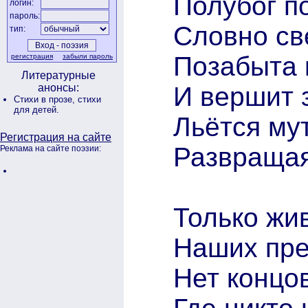
Полубог п
логин:
пароль:
Словно све
тип:
Позабыта 
регистрация
забыли пароль
Литературные
И вершит з
анонсы:
Стихи в прозе,
стихи
для детей.
Льётся му
Регистрация на сайте
Развращая
Реклама на сайте поэзии:
Только жи
Наших пре
Нет концо