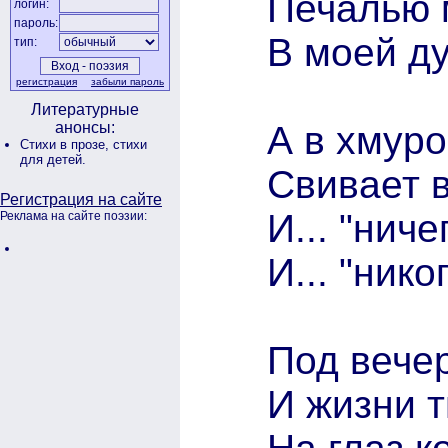
Печалью 
логин:
пароль:
В моей д
тип:
регистрация
забыли пароль
Литературные
А в хмуро
анонсы:
Стихи в прозе,
стихи
для детей.
Свивает 
Регистрация на сайте
И... "ниче
Реклама на сайте поэзии:
И... "нико
Под вечер
И жизни т