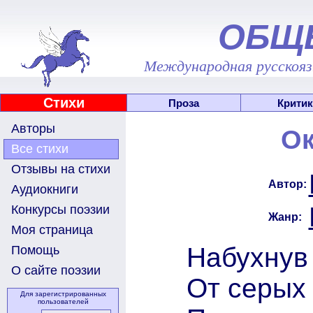
ОБЩ
Международная русскоязы
Стихи
Проза
Критик
Авторы
Ок
Все стихи
Отзывы на стихи
Автор:
Аудиокниги
Конкурсы поэзии
Жанр:
Моя страница
Набухнув 
Помощь
О сайте поэзии
От серых 
Для зарегистрированных
пользователей