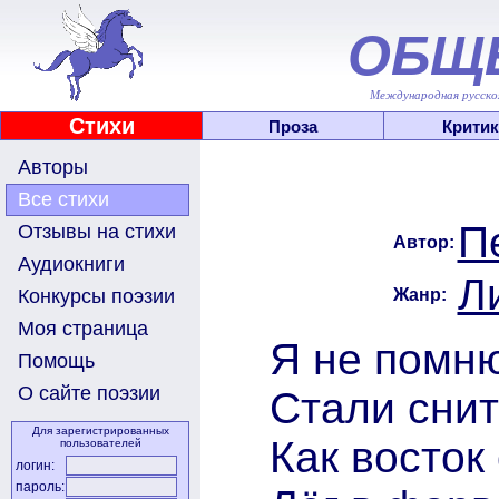
ОБЩ
Международная русскоя
Стихи
Проза
Критик
Авторы
Все стихи
П
Отзывы на стихи
Автор:
Аудиокниги
Л
Жанр:
Конкурсы поэзии
Моя страница
Я не помню
Помощь
О сайте поэзии
Стали снит
Для зарегистрированных
Как восто
пользователей
логин:
пароль: