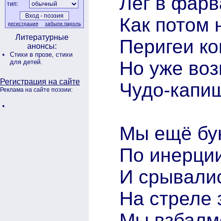
Лёг в фарв
тип:
Как потом
регистрация
забыли пароль
Литературные
Перигеи ко
анонсы:
Стихи в прозе,
стихи
Но уже во
для детей.
Регистрация на сайте
Чудо-капи
Реклама на сайте поэзии:
Мы ещё бу
По инерции
И срывалис
На стреле 
Мы взбалм