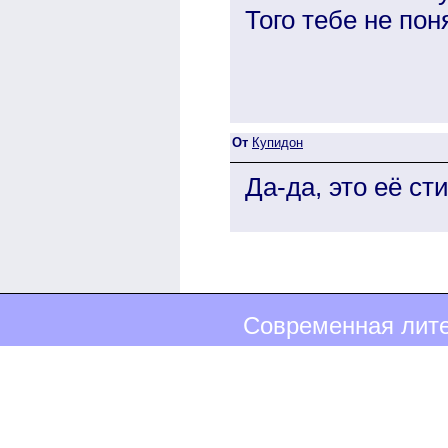
Того тебе не пон
От
Купидон
Да-да, это её ст
Современная лите