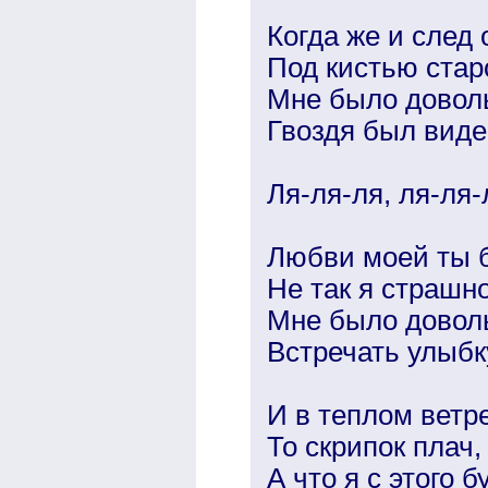
Когда же и след 
Под кистью стар
Мне было доволь
Гвоздя был виде
Ля-ля-ля, ля-ля-л
Любви моей ты б
Не так я страшн
Мне было доволь
Встречать улыбк
И в теплом ветр
То скрипок плач,
А что я с этого б