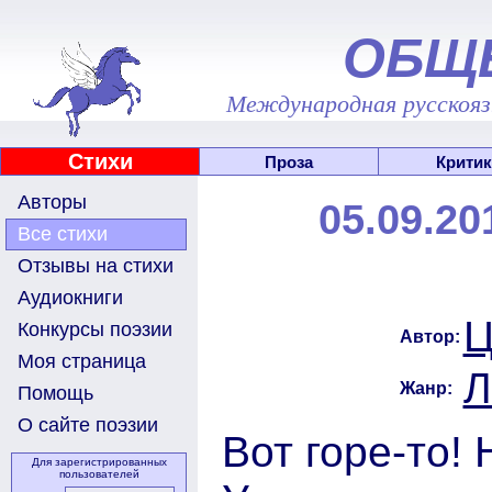
ОБЩ
Международная русскоязы
Стихи
Проза
Критик
Авторы
05.09.2
Все стихи
Отзывы на стихи
Аудиокниги
Ц
Конкурсы поэзии
Автор:
Моя страница
Л
Жанр:
Помощь
О сайте поэзии
Вот горе-то!
Для зарегистрированных
пользователей