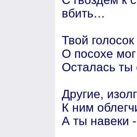
вбить…
Твой голосок
О посохе мог 
Осталась ты
Другие, изол
К ним облегч
А ты навеки 