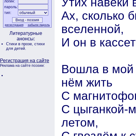
Утих навеки 
логин:
пароль:
Ах, сколько б
тип:
вселенной,
регистрация
забыли пароль
Литературные
И он в кассе
анонсы:
Стихи в прозе,
стихи
для детей.
Регистрация на сайте
Вошла в мой 
Реклама на сайте поэзии:
нём жить
С магнитофон
С цыганкой-
летом,
С гвоздём к 