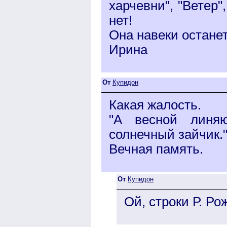
харчевни", "Ветер",
нет!
Она навеки останет
Ирина
От
Купидон
Какая жалость.
"А весной линяю
солнечный зайчик."
Вечная память.
От
Купидон
Ой, строки Р. Ро