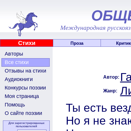
ОБЩ
Международная русскоязы
Стихи
Проза
Критик
Авторы
Все стихи
Отзывы на стихи
Г
Автор:
Аудиокниги
Л
Конкурсы поэзии
Жанр:
Моя страница
Ты есть вез
Помощь
О сайте поэзии
Но я не знаю
Для зарегистрированных
пользователей