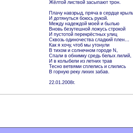
Жёлтой листвой засыпают трон.
Плачу навзрыд, пряча в сердце крыль
И дотянуться боюсь рукой.
Между надеждой моей и былью
Вновь безутешной ложусь строкой
И пустотой перекрёстных улиц
Сквозь одиночества сладкий плен…
Как я хочу, чтоб мы утонули
В тихом и солнечном городе N,
Спали в обнимку средь белых лилий,
И в колыбели из летних трав
Тесно ветвями сплелись и слились
В горную реку лихих забав.
22.01.2008г.