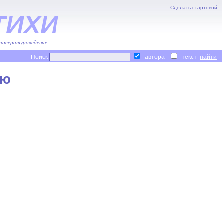
Сделать стартовой
ТИХИ
 литературоведение.
Поиск
автора |
текст
ью