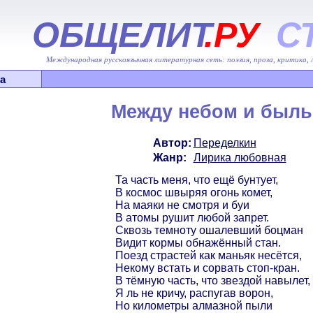
ОБЩЕЛИТ
.РУ
С
Международная русскоязычная литературная сеть: поэзия, проза, критика,
а
Между небом и был
Автор:
Переделкин
Жанр:
Лирика любовная
Та часть меня, что ещё бунтует,
В космос швыряя огонь комет,
На маяки не смотря и буи
В атомы рушит любой запрет.
Сквозь темноту ошалевший боцман
Видит кормы обнажённый стан.
Поезд страстей как маньяк несётся,
Некому встать и сорвать стоп-кран.
В тёмную часть, что звездой навылет,
Я ль не кричу, распугав ворон,
Но километры алмазной пыли