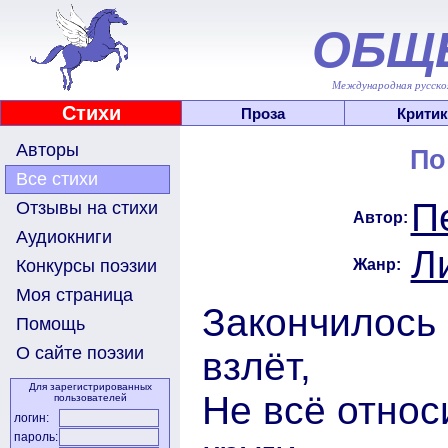
ОБЩ
Международная русскоя
Стихи
Проза
Критик
Авторы
По
Все стихи
П
Отзывы на стихи
Автор:
Аудиокниги
Л
Жанр:
Конкурсы поэзии
Моя страница
Закончилось 
Помощь
О сайте поэзии
взлёт,
Для зарегистрированных
Не всё относ
пользователей
логин:
пароль: