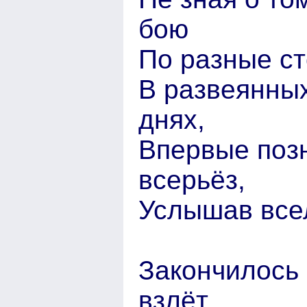
бою
По разные ст
В развеянных
днях,
Впервые позн
всерьёз,
Услышав всел
Закончилось 
взлёт,