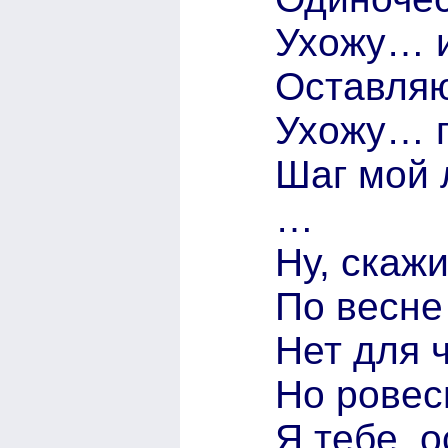
Ухожу… и
Оставля
Ухожу… п
Шаг мой 
…
Ну, скажи
По весне
Нет для 
Но ровес
Я тебе, о