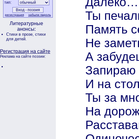
Далеко… 
тип:
Ты печал
регистрация
забыли пароль
Литературные
Память с
анонсы:
Стихи в прозе,
стихи
Не замет
для детей.
Регистрация на сайте
А забуде
Реклама на сайте поэзии:
Запираю 
И на сто
Ты за мн
На дорож
Расстава
Одиночес