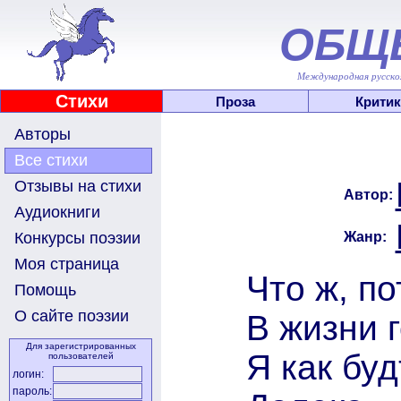
ОБЩ
Международная русскоя
Стихи
Проза
Критик
Авторы
Все стихи
Отзывы на стихи
Автор:
Аудиокниги
Жанр:
Конкурсы поэзии
Моя страница
Что ж, п
Помощь
О сайте поэзии
В жизни г
Для зарегистрированных
Я как буд
пользователей
логин:
пароль: