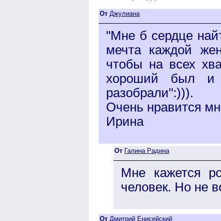
От
Джулиана
"Мне б сердце найт
мечта каждой же
чтобы на всех хват
хороший был и 
разобрали":))).
Очень нравится мн
Ирина
От
Галина Радина
Мне кажется р
человек. Но не в
От
Дмитрий Енисейский