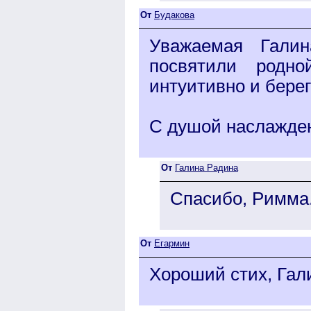
От
Будакова
Уважаемая Галин
посвятили родн
интуитивно и берег
С душой наслажде
От
Галина Радина
Спасибо, Римма.
От
Егармин
Хороший стих, Гал