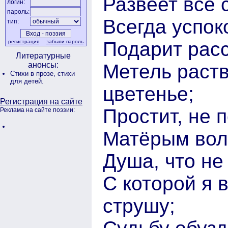
Развеет все 
логин:
пароль:
Всегда успоко
тип:
Подарит расс
регистрация
забыли пароль
Литературные
Метель раст
анонсы:
Стихи в прозе,
стихи
для детей.
цветенье;
Регистрация на сайте
Простит, не 
Реклама на сайте поэзии:
Матёрым волк
Душа, что не
С которой я в
струшу;