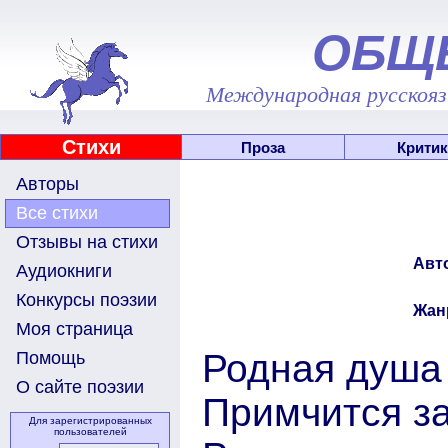
ОБЩ
Международная русскоязы
Стихи
Проза
Критик
Авторы
Все стихи
Отзывы на стихи
Авт
Аудиокниги
Конкурсы поэзии
Жан
Моя страница
Родная душа 
Помощь
О сайте поэзии
Примчится за
Для зарегистрированных
пользователей