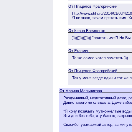
От
Птицелов Фрагорийский
http://www.stihi.ru/2014/01/08/4210
Я не знаю, зачем прятать имя. Х
От
Ксана Василенко
)))))))))))))))) "прятать имя"! Но 
От
Егармин
То же самое хотел заметить.)))
От
Птицелов Фрагорийский
Так у меня везде один и тот же 
От
Марина Мельникова
Раздумчивый, медитативный даже, ре
Давно такого не слышала. Даже вибр
*Я хочу позабыть мутно-жёлтые воды
Эти дни без тебя, эту башню, закрывш
Спасибо, уважаемый автор, за минуты