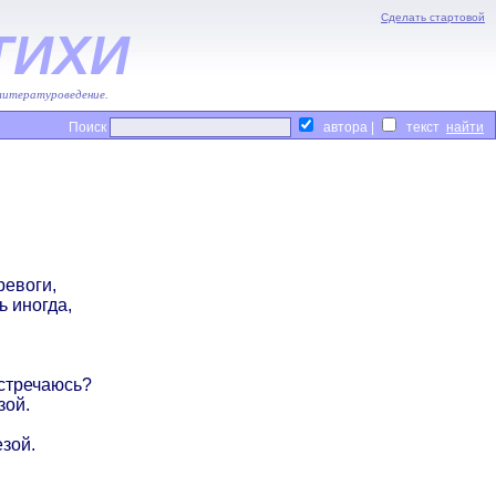
Сделать стартовой
ТИХИ
 литературоведение.
Поиск
автора |
текст
ревоги,
ь иногда,
встречаюсь?
зой.
езой.