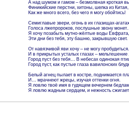
А над шумом и гамом – безмолвная кроткая вы
Финикийские перстни, хитоны, шелка из Китая,
Как же много всего, без чего я могу обойтись!
Семиглавые звери, огонь в их глазищах-агатах
Голоса лжепророков, послушные звону монет
Я хочу позабыть мутно-жёлтые воды Евфрата
Эти дни без тебя, эту башню, закрывшую свет.
От навязчивой яви хочу – не могу пробудиться
И в прикрытых усталых глазах – мельтешение 
Город пуст без тебя… В небесах одинокая пт
Город пуст, как пустые глаза вавилонских блуд
Белый агнец пылает в костре, поднимается пл
И… мрачнеют жрецы, изучая оттенки огня.
Я ловлю твоё имя в гудящем вечернем бедлам
Я ловлю жадным сердцем, и нежность сжигае