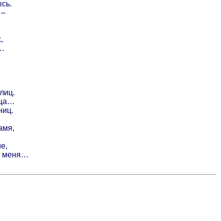
сь.
 –
,
…
,
.
лиц.
ица…
ниц.
амя,
е,
т меня…