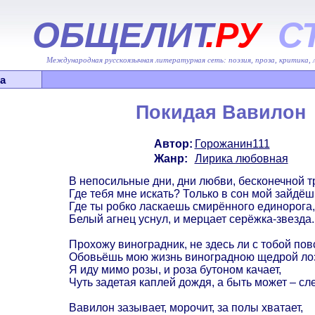
ОБЩЕЛИТ
.РУ
С
Международная русскоязычная литературная сеть: поэзия, проза, критика,
а
Покидая Вавилон
Автор:
Горожанин111
Жанр:
Лирика любовная
В непосильные дни, дни любви, бесконечной т
Где тебя мне искать? Только в сон мой зайдёш
Где ты робко ласкаешь смирённого единорога,
Белый агнец уснул, и мерцает серёжка-звезда.
Прохожу виноградник, не здесь ли с тобой по
Обовьёшь мою жизнь виноградною щедрой ло
Я иду мимо розы, и роза бутоном качает,
Чуть задетая каплей дождя, а быть может – сл
Вавилон зазывает, морочит, за полы хватает,