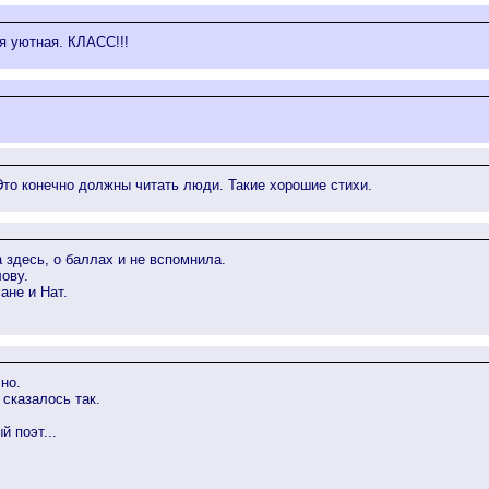
ая уютная. КЛАСС!!!
Это конечно должны читать люди. Такие хорошие стихи.
 здесь, о баллах и не вспомнила.
ову.
ане и Нат.
чно.
 сказалось так.
 поэт...