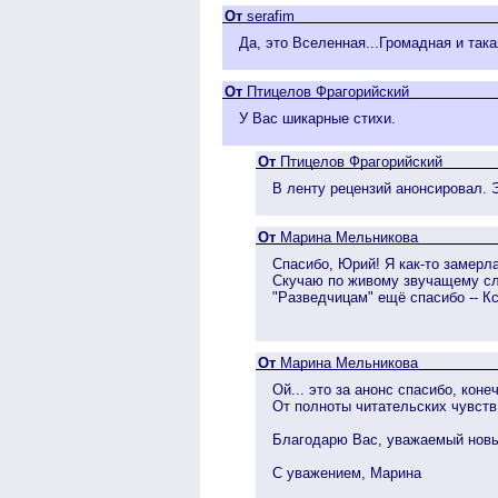
От
serafim
Да, это Вселенная...Громадная и так
От
Птицелов Фрагорийский
У Вас шикарные стихи.
От
Птицелов Фрагорийский
В ленту рецензий анонсировал. 
От
Марина Мельникова
Спасибо, Юрий! Я как-то замерла
Скучаю по живому звучащему сл
"Разведчицам" ещё спасибо -- Кс
От
Марина Мельникова
Ой... это за анонс спасибо, коне
От полноты читательских чувств
Благодарю Вас, уважаемый новый
С уважением, Марина