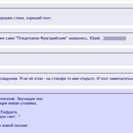
орошие стихи, хороший поэт.
Вы же сами "Птицеловом Фрагорийским" назвались, Юрий...)))))))))))))))))))
псевдоним. Я не об этом - на стихире то имя открыто. И поэт замечатель
читатив. Звучащее оно.
ация живая уловима.
 Евфрата,
ую свет...*
 живой поэзии!