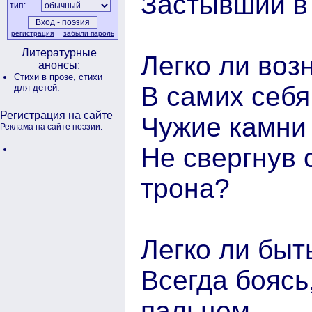
Застывший в
тип:
регистрация
забыли пароль
Литературные
Легко ли воз
анонсы:
Стихи в прозе,
стихи
В самих себ
для детей.
Регистрация на сайте
Чужие камни 
Реклама на сайте поэзии:
Не свергнув 
трона?
Легко ли быт
Всегда боясь,
пальцем,