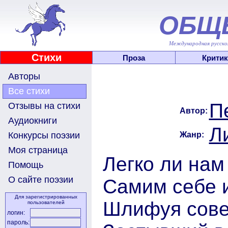
ОБЩ
Международная русскоя
Стихи
Проза
Критик
Авторы
Все стихи
П
Отзывы на стихи
Автор:
Аудиокниги
Л
Жанр:
Конкурсы поэзии
Моя страница
Легко ли нам
Помощь
О сайте поэзии
Самим себе 
Для зарегистрированных
Шлифуя сове
пользователей
логин:
пароль: