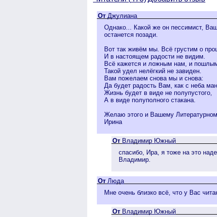
От
Джулиана
Однако... Какой же он пессимист, Ва
останется позади.
Вот так живём мы. Всё грустим о пр
И в настоящем радости не видим.
Всё кажется и ложным нам, и пошлы
Такой удел нелёгкий не завиден.
Вам пожелаем снова мы и снова:
Да будет радость Вам, как с неба ман
Жизнь будет в виде не полупустого,
А в виде полуполного стакана.
Желаю этого и Вашему Литературному
Ирина
От
Владимир Южный
спасибо, Ира, я тоже на это на
Владимир.
От
Люда
Мне очень близко всё, что у Вас чит
От
Владимир Южный