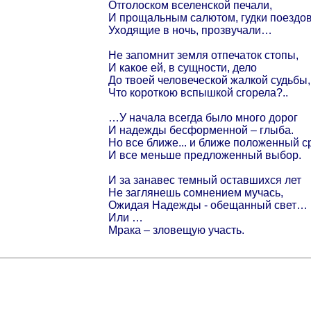
Отголоском вселенской печали,
И прощальным салютом, гудки поездов
Уходящие в ночь, прозвучали…
Не запомнит земля отпечаток стопы,
И какое ей, в сущности, дело
До твоей человеческой жалкой судьбы,
Что короткою вспышкой сгорела?..
…У начала всегда было много дорог
И надежды бесформенной – глыба.
Но все ближе... и ближе положенный с
И все меньше предложенный выбор.
И за занавес темный оставшихся лет
Не заглянешь сомнением мучась,
Ожидая Надежды - обещанный свет…
Или …
Мрака – зловещую участь.