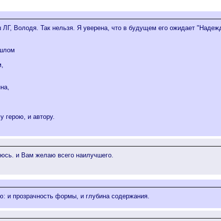
ш ЛГ, Володя. Так нельзя. Я уверена, что в будущем его ожидает "Надеж
ошлом
м,
на,
 герою, и автору.
деюсь. и Вам желаю всего наилучшего.
аю: и прозрачность формы, и глубина содержания.