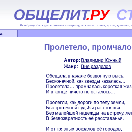
ОБЩЕЛИТ
.РУ
С
Международная русскоязычная литературная сеть: поэзия, проза, критика,
а
Пролетело, промчало
Автор:
Владимир Южный
Жанр:
Вне разделов
Обещала вначале бездонную высь,
Бесконечной, как звезды казалась…
Пролетела… промчалась короткая жиз
И в конце ничего не осталось…
Пролегли, как дороги по телу земли,
Быстротечной судьбы расстоянья.
Без малейшей надежды на встречу, ле
В безвозвратность её расставанья.
И от грязных вокзалов её городов,