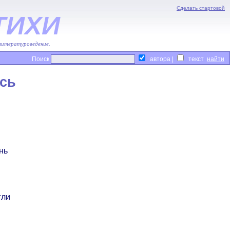
Сделать стартовой
ТИХИ
 литературоведение.
Поиск
автора |
текст
сь
нь
гли