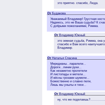
это приятно. спасибо, Люда.
От
Будакова
Уважаемый Владимир! Грустная ностал
Надеюсь, это не Ваша судьба? К сча
С добрыми пожеланиями, Римма.
От
Владимир Южный
это земная судьба, Римма, она у
спасибо и Вам всего наилучшего
Владимир.
От
Наталья Спасина
Мередианы...паралели...
Дороги...линии руки...
Как незаметно пролетели
И листопады и метели...
И вёсны грозами шумели...
Божественно и славно пели,
Лишь мы унылы и тихи...
От
Владимир Южный
ну, что же поделаешь?...............