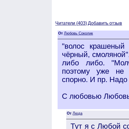
Читатели (
403)
Добавить отзыв
От
Любовь Соколик
"волос крашеный 
чёрный, смоляной",
либо либо. "Мол
поэтому уже не 
спорно. И пр. Надо
С любовью Любовь
От
Люда
Тут я с Любой с