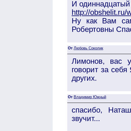
И одиннадцатый 
http://obshelit.ru
Ну как Вам са
Робертовны Спа
От
Любовь Соколик
Лимонов, вас 
говорит за себя
других.
От
Владимир Южный
спасибо, Ната
звучит...