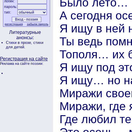
Было лето… 
логин:
пароль:
А сегодня о
тип:
Я ищу в ней
регистрация
забыли пароль
Литературные
Ты ведь помни
анонсы:
Стихи в прозе,
стихи
для детей.
Тополя… их 
Регистрация на сайте
Я ищу под эт
Реклама на сайте поэзии:
Я ищу… но н
Миражи свое
Миражи, где 
Где любил т