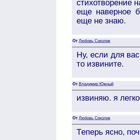
стихотворение н
еще наверное бу
еще не знаю.
От
Любовь Соколик
Ну, если для ва
то извините.
От
Владимир Южный
извиняю. я легко
От
Любовь Соколик
Теперь ясно, по