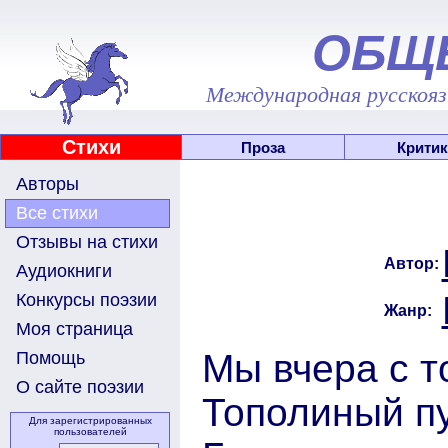
ОБЩ
Международная русскоязы
Стихи
Проза
Критик
Авторы
Все стихи
Отзывы на стихи
Автор:
Аудиокниги
Конкурсы поэзии
Жанр:
Моя страница
Мы вчера с т
Помощь
О сайте поэзии
Тополиный п
Для зарегистрированных
пользователей