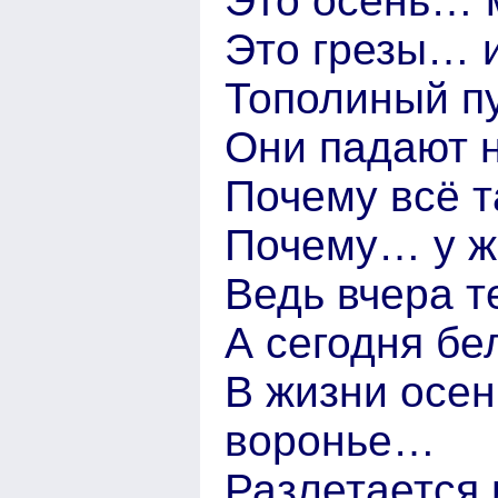
Это осень… 
Это грезы… 
Тополиный п
Они падают 
Почему всё т
Почему… у ж
Ведь вчера т
А сегодня бе
В жизни осень
воронье…
Разлетается 