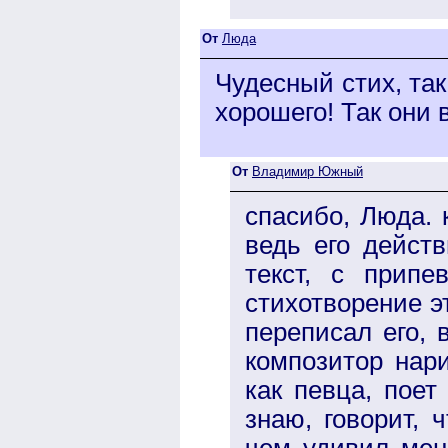
От
Люда
Чудесный стих, так
хорошего! Так они 
От
Владимир Южный
спасибо, Люда. 
ведь его дейст
текст, с припе
стихотворение э
переписал его,
композитор нар
как певца, поет
знаю, говорит, 
чем удивил меня