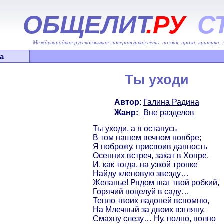
ОБЩЕЛИТ
.РУ
С
Международная русскоязычная литературная сеть: поэзия, проза, критика,
а
Ты уходи
Автор:
Галина Радина
Жанр:
Вне разделов
Ты уходи, а я останусь
В том нашем вечном ноябре;
Я поброжу, присвоив данность
Осенних встреч, закат в Хопре.
И, как тогда, на узкой тропке
Найду кленовую звезду…
Желанье! Рядом шаг твой робкий,
Горячий поцелуй в саду…
Тепло твоих ладоней вспомню,
На Млечный за двоих взгляну,
Смахну слезу… Ну, полно, полно