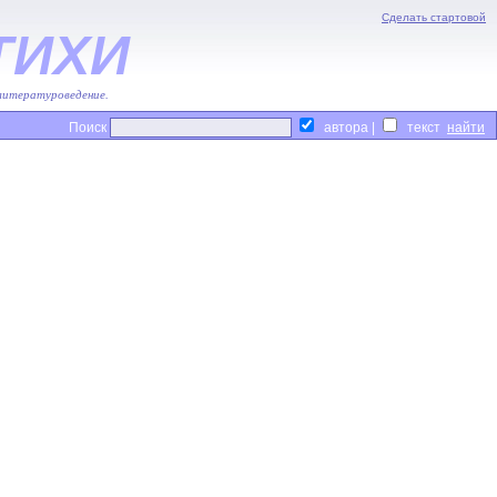
Сделать стартовой
ТИХИ
 литературоведение.
Поиск
автора |
текст