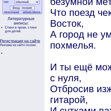
безумной ме
тип:
Что поезд че
регистрация
забыли пароль
Литературные
Восток,
анонсы:
Стихи в прозе,
стихи
А город не у
для детей.
Регистрация на сайте
похмелья.
Реклама на сайте поэзии:
И ты ещё мож
с нуля,
Отбросив изж
гитарой,
И сутками вах