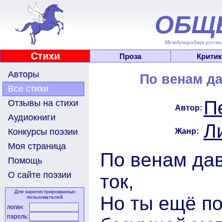
ОБЩ
Международная русскоя
Стихи
Проза
Критик
Авторы
По венам да
Все стихи
П
Отзывы на стихи
Автор:
Аудиокниги
Л
Жанр:
Конкурсы поэзии
Моя страница
По венам дав
Помощь
О сайте поэзии
ток,
Для зарегистрированных
Но ты ещё п
пользователей
логин:
пароль: