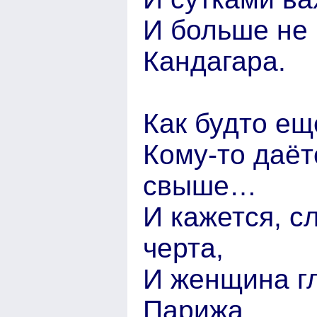
И больше не
Кандагара.
Как будто ещ
Кому-то даёт
свыше…
И кажется, с
черта,
И женщина гл
Парижа…