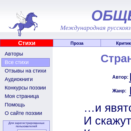
ОБЩ
Международная русскоязы
Стихи
Проза
Критик
Авторы
Стра
Все стихи
Отзывы на стихи
Автор:
Аудиокниги
Конкурсы поэзии
Жанр:
Моя страница
…и явятс
Помощь
О сайте поэзии
И скажут
Для зарегистрированных
пользователей