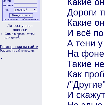
Какие он
логин:
пароль:
Дороги т
тип:
Какие о
регистрация
забыли пароль
Литературные
И всё п
анонсы:
Стихи в прозе,
стихи
для детей.
А тени у
Регистрация на сайте
На фоне 
Реклама на сайте поэзии:
Такие н
Как проб
/"Другие
И скажут,