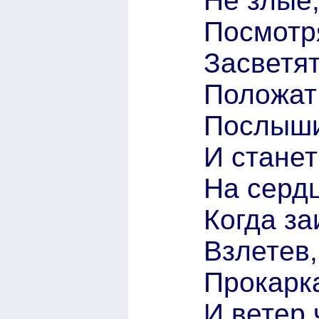
Не злые,
Посмотря
Засветят
Положат 
Послыши
И станет
На сердц
Когда за
Взлетев,
Прокарка
И ветер