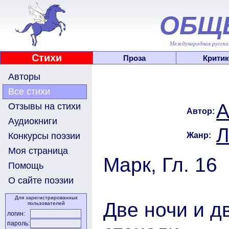
ОБЩ
Международная русскоя
Стихи
Проза
Критик
Авторы
Все стихи
А
Отзывы на стихи
Автор:
Аудиокниги
Л
Жанр:
Конкурсы поэзии
Моя страница
Марк, Гл. 16
Помощь
О сайте поэзии
Для зарегистрированных
Две ночи и д
пользователей
логин:
пароль: