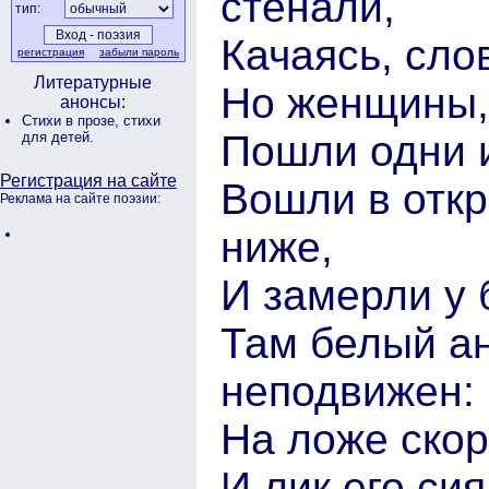
стенали,
тип:
Качаясь, сло
регистрация
забыли пароль
Литературные
Но женщины, 
анонсы:
Стихи в прозе,
стихи
Пошли одни 
для детей.
Регистрация на сайте
Вошли в откр
Реклама на сайте поэзии:
ниже,
И замерли у 
Там белый ан
неподвижен:
На ложе скор
И лик его си