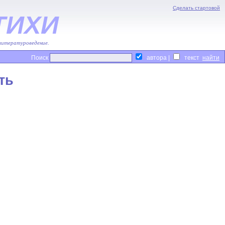
Сделать стартовой
ТИХИ
 литературоведение.
Поиск
автора |
текст
ть