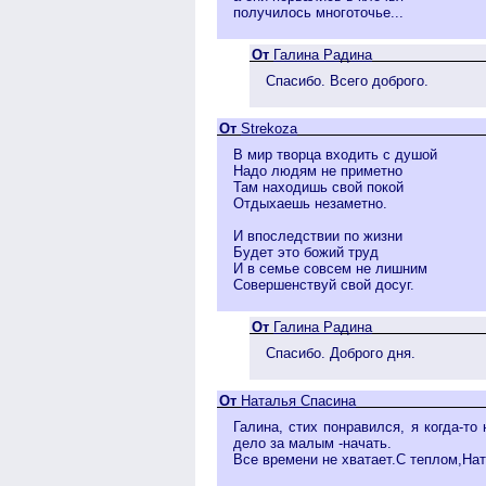
получилось многоточье...
От
Галина Радина
Спасибо. Всего доброго.
От
Strekoza
В мир творца входить с душой
Надо людям не приметно
Там находишь свой покой
Отдыхаешь незаметно.
И впоследствии по жизни
Будет это божий труд
И в семье совсем не лишним
Совершенствуй свой досуг.
От
Галина Радина
Спасибо. Доброго дня.
От
Наталья Спасина
Галина, стих понравился, я когда-то
дело за малым -начать.
Все времени не хватает.С теплом,Нат