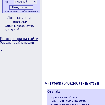
тип:
регистрация
забыли пароль
Литературные
анонсы:
Стихи в прозе,
стихи
для детей.
Регистрация на сайте
Реклама на сайте поэзии:
Читатели (
540)
Добавить отзыв
От
shafan
Я рисовала облака,
так, чтобы было на века,
а они порвались в клочья -