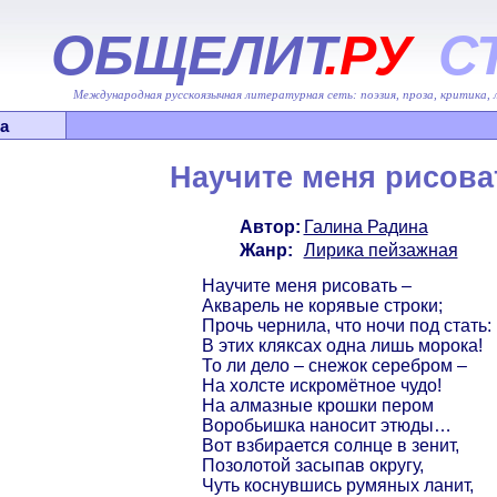
ОБЩЕЛИТ
.РУ
С
Международная русскоязычная литературная сеть: поэзия, проза, критика,
а
Научите меня рисова
Автор:
Галина Радина
Жанр:
Лирика пейзажная
Научите меня рисовать –
Акварель не корявые строки;
Прочь чернила, что ночи под стать:
В этих кляксах одна лишь морока!
То ли дело – снежок серебром –
На холсте искромётное чудо!
На алмазные крошки пером
Воробьишка наносит этюды…
Вот взбирается солнце в зенит,
Позолотой засыпав округу,
Чуть коснувшись румяных ланит,