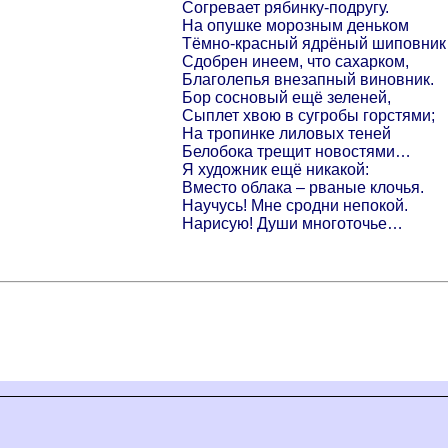
Согревает рябинку-подругу.
На опушке морозным деньком
Тёмно-красный ядрёный шиповник
Сдобрен инеем, что сахарком,
Благолепья внезапный виновник.
Бор сосновый ещё зеленей,
Сыплет хвою в сугробы горстями;
На тропинке лиловых теней
Белобока трещит новостями…
Я художник ещё никакой:
Вместо облака – рваные клочья.
Научусь! Мне сродни непокой.
Нарисую! Души многоточье…