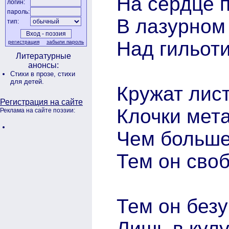
На сердце 
логин:
пароль:
В лазурном
тип:
Над гильот
регистрация
забыли пароль
Литературные
анонсы:
Стихи в прозе,
стихи
для детей.
Кружат лист
Регистрация на сайте
Клочки мет
Реклама на сайте поэзии:
Чем больше
Тем он сво
Тем он без
Лишь в кулу