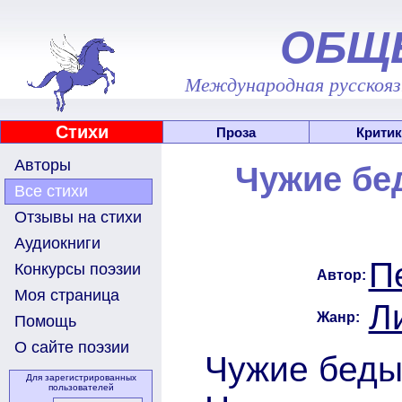
ОБЩ
Международная русскоязы
Стихи
Проза
Критик
Авторы
Чужие бе
Все стихи
Отзывы на стихи
Аудиокниги
П
Конкурсы поэзии
Автор:
Моя страница
Л
Жанр:
Помощь
О сайте поэзии
Чужие беды
Для зарегистрированных
пользователей