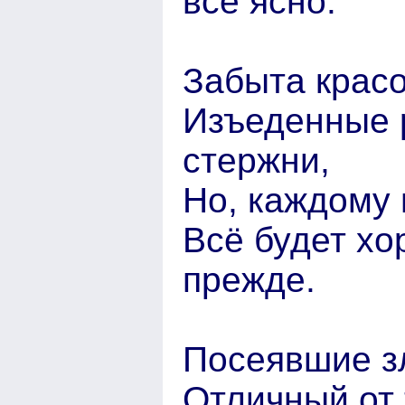
всё ясно.
Забыта красо
Изъеденные 
стержни,
Но, каждому 
Всё будет хо
прежде.
Посеявшие зл
Отличный от т