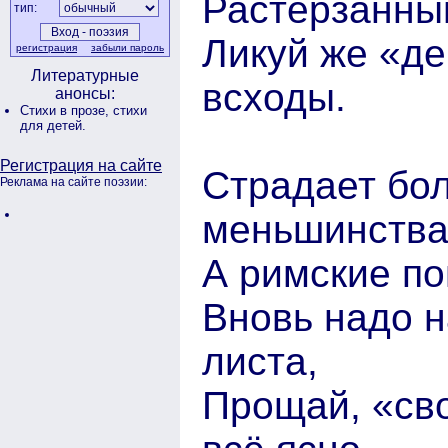
Растерзанны
тип:
Ликуй же «де
регистрация
забыли пароль
Литературные
всходы.
анонсы:
Стихи в прозе,
стихи
для детей.
Регистрация на сайте
Страдает бо
Реклама на сайте поэзии:
меньшинства
А римские по
Вновь надо н
листа,
Прощай, «сво