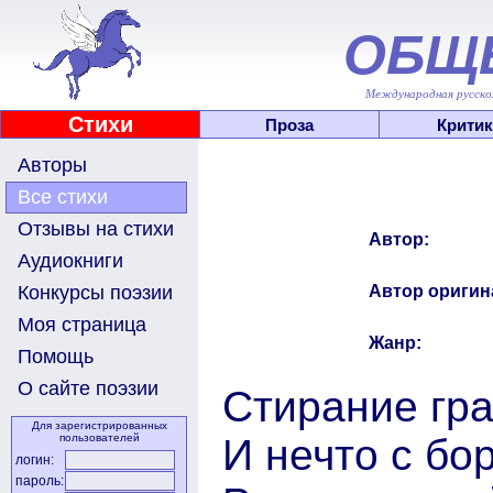
ОБЩ
Международная русскоя
Стихи
Проза
Критик
Авторы
Все стихи
Отзывы на стихи
Автор:
Аудиокниги
Автор оригин
Конкурсы поэзии
Моя страница
Жанр:
Помощь
О сайте поэзии
Стирание гра
Для зарегистрированных
И нечто с бо
пользователей
логин:
пароль: