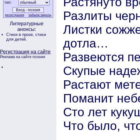
Растянуто вр
тип:
Разлиты черн
регистрация
забыли пароль
Литературные
Листки сожж
анонсы:
Стихи в прозе,
стихи
дотла…
для детей.
Регистрация на сайте
Развеются пе
Реклама на сайте поэзии:
Скупые наде
Растают мете
Поманит небе
Сто лет куку
Что было, чт