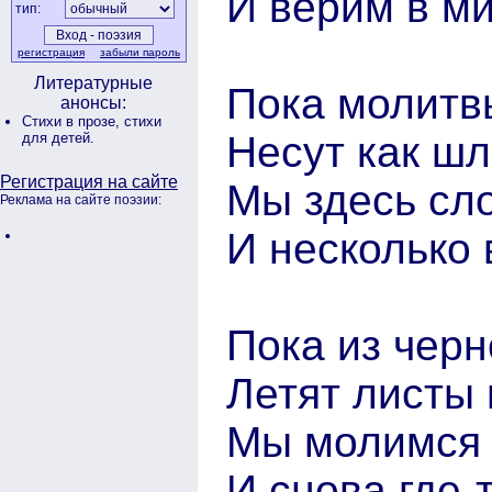
И верим в м
тип:
регистрация
забыли пароль
Литературные
Пока молитв
анонсы:
Стихи в прозе,
стихи
Несут как ш
для детей.
Регистрация на сайте
Мы здесь сл
Реклама на сайте поэзии:
И несколько 
Пока из чер
Летят листы
Мы молимся 
И снова где-