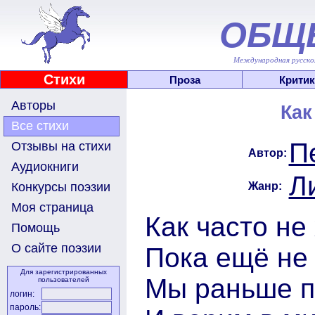
ОБЩ
Международная русскоя
Стихи
Проза
Критик
Авторы
Как
Все стихи
П
Отзывы на стихи
Автор:
Аудиокниги
Л
Жанр:
Конкурсы поэзии
Моя страница
Как часто не
Помощь
О сайте поэзии
Пока ещё не
Для зарегистрированных
Мы раньше п
пользователей
логин:
пароль: