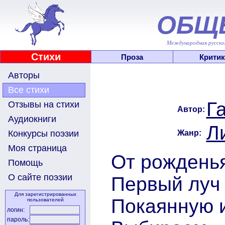
ОБЩ
Международная русскоя
Стихи
Проза
Критик
Авторы
Все стихи
Г
Отзывы на стихи
Автор:
Аудиокниги
Л
Жанр:
Конкурсы поэзии
Моя страница
От рожденья
Помощь
О сайте поэзии
Первый луч 
Для зарегистрированных
Покаянную 
пользователей
логин:
пароль: