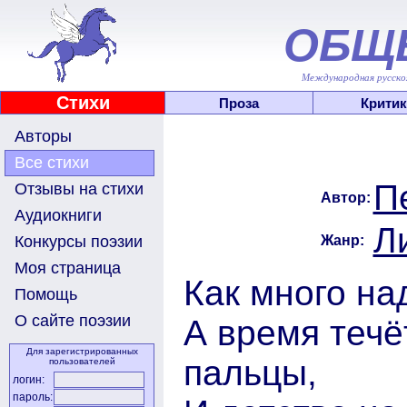
ОБЩ
Международная русскоя
Стихи
Проза
Критик
Авторы
Все стихи
П
Отзывы на стихи
Автор:
Аудиокниги
Л
Жанр:
Конкурсы поэзии
Моя страница
Как много на
Помощь
О сайте поэзии
А время течё
Для зарегистрированных
пальцы,
пользователей
логин:
пароль: