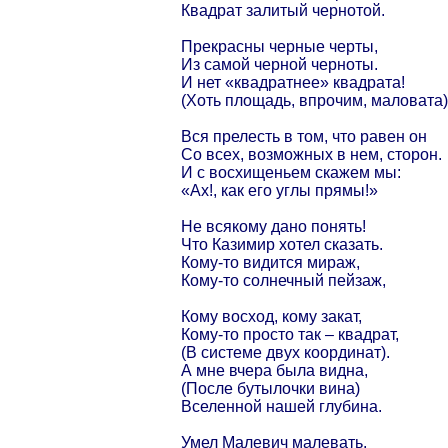
Квадрат залитый чернотой.
Прекрасны черные черты,
Из самой черной черноты.
И нет «квадратнее» квадрата!
(Хоть площадь, впрочим, маловата)
Вся прелесть в том, что равен он
Со всех, возможных в нем, сторон.
И с восхищеньем скажем мы:
«Ах!, как его углы прямы!»
Не всякому дано понять!
Что Казимир хотел сказать.
Кому-то видится мираж,
Кому-то солнечный пейзаж,
Кому восход, кому закат,
Кому-то просто так – квадрат,
(В системе двух координат).
А мне вчера была видна,
(После бутылочки вина)
Вселенной нашей глубина.
Умел Малевич малевать.