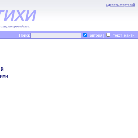
Сделать стартовой
ТИХИ
 литературоведение.
Поиск
автора |
текст
ый
тихи