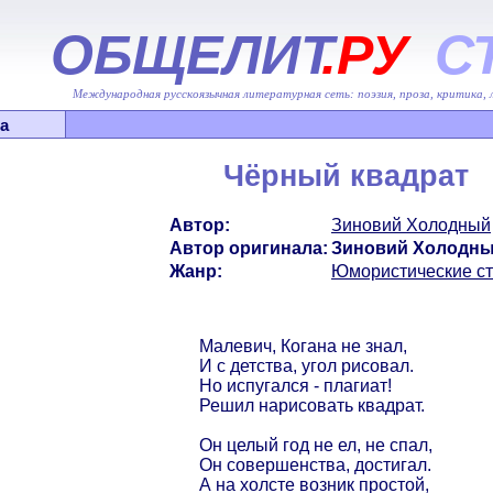
ОБЩЕЛИТ
.РУ
С
Международная русскоязычная литературная сеть: поэзия, проза, критика,
а
Чёрный квадрат
Автор:
Зиновий Холодный
Автор оригинала:
Зиновий Холодн
Жанр:
Юмористические с
Малевич, Когана не знал,
И с детства, угол рисовал.
Но испугался - плагиат!
Решил нарисовать квадрат.
Он целый год не ел, не спал,
Он совершенства, достигал.
А на холсте возник простой,