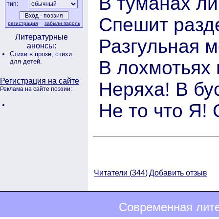
В туманах ли
тип:
Спешит разде
регистрация
забыли пароль
Литературные
Разгульная м
анонсы:
Стихи в прозе,
стихи
В лохмотьях 
для детей.
Регистрация на сайте
Неряха! В бу
Реклама на сайте поэзии:
Не то что Я!
Читатели (
344)
Добавить отзыв
Современная лите