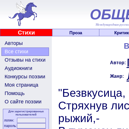
ОБЩ
Международная русскоя
Стихи
Проза
Критик
Авторы
В
Все стихи
Отзывы на стихи
Автор:
Аудиокниги
Жанр:
Конкурсы поэзии
Моя страница
"Безвкусица,
Помощь
О сайте поэзии
Стряхнув лис
Для зарегистрированных
рыжий,-
пользователей
логин:
пароль: