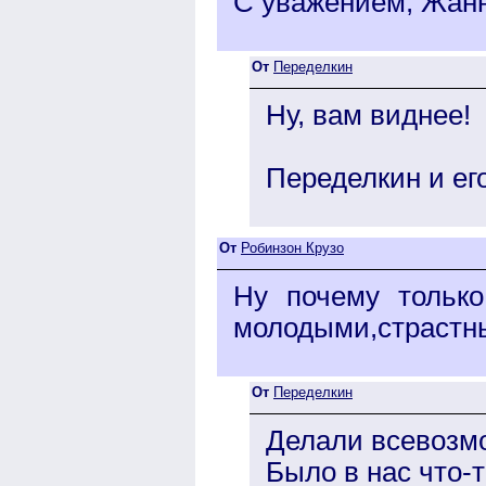
С уважением, Жанн
От
Переделкин
Ну, вам виднее!
Переделкин и ег
От
Робинзон Крузо
Ну почему только
молодыми,страстны
От
Переделкин
Делали всевозмо
Было в нас что-т