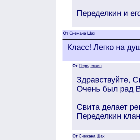
Переделкин и ег
От
Снежана Шах
Класс! Легко на ду
От
Переделкин
Здравствуйте, С
Очень был рад В
Свита делает ре
Переделкин клан
От
Снежана Шах