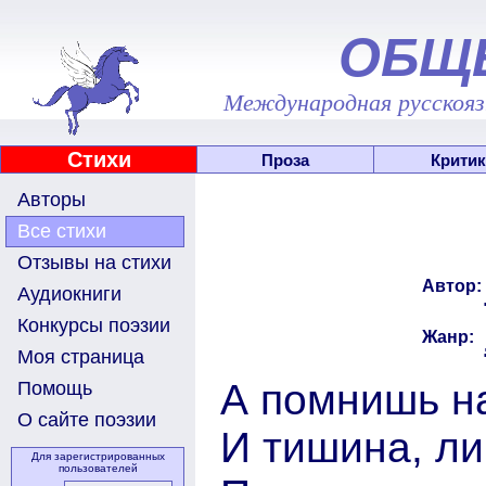
ОБЩ
Международная русскоязы
Стихи
Проза
Критик
Авторы
Все стихи
Отзывы на стихи
Автор:
Аудиокниги
Конкурсы поэзии
Жанр:
Моя страница
А помнишь на
Помощь
О сайте поэзии
И тишина, л
Для зарегистрированных
пользователей