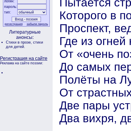
Пытается стр
логин:
пароль:
Которого в п
тип:
Проспект, ве
регистрация
забыли пароль
Литературные
Где из огней
анонсы:
Стихи в прозе,
стихи
для детей.
От «очень по
Регистрация на сайте
До самых пе
Реклама на сайте поэзии:
Полёты на Л
От страстных
Две пары уст
Два вихря, д