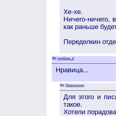
Хе-хе.
Ничего-ничего, 
как раньше буде
Переделкин отде
От
svetlana_d
Нравица...
От
Переделкин
Для этого и пи
такое.
Хотели порадов