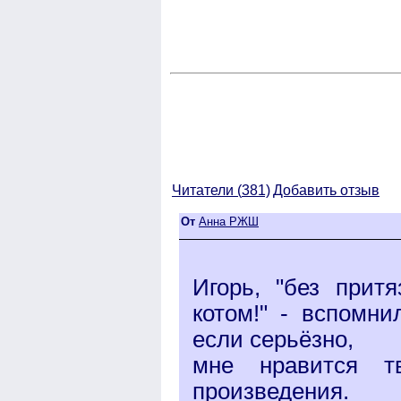
Читатели (
381)
Добавить отзыв
От
Анна РЖШ
Игорь, "без прит
котом!" - вспомни
если серьёзно,
мне нравится тв
произведения.