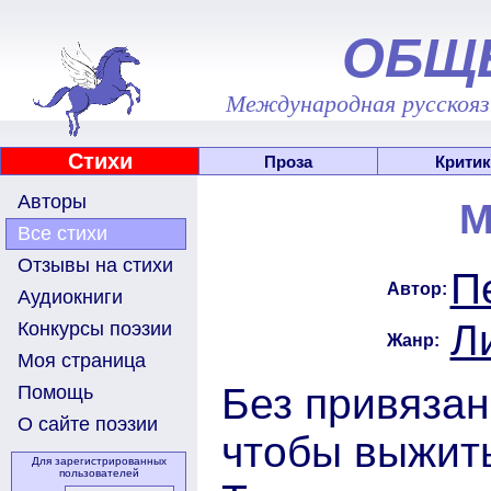
ОБЩ
Международная русскоязы
Стихи
Проза
Критик
Авторы
М
Все стихи
Отзывы на стихи
П
Автор:
Аудиокниги
Л
Конкурсы поэзии
Жанр:
Моя страница
Без привязан
Помощь
О сайте поэзии
чтобы выжит
Для зарегистрированных
пользователей