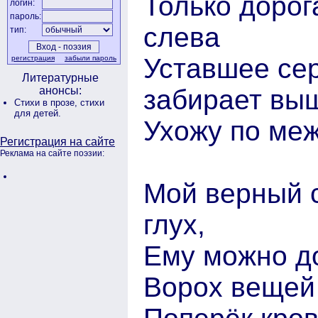
Только дорог
логин:
пароль:
слева
тип:
Уставшее сер
регистрация
забыли пароль
Литературные
забирает в
анонсы:
Стихи в прозе,
стихи
для детей.
Ухожу по меж
Регистрация на сайте
Реклама на сайте поэзии:
Мой верный с
глух,
Ему можно д
Ворох вещей 