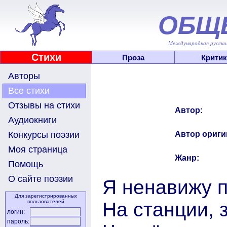
ОБЩ
Международная русскоя
Стихи
Проза
Критик
Авторы
Все стихи
Отзывы на стихи
Автор:
Аудиокниги
Автор ориги
Конкурсы поэзии
Моя страница
Жанр:
Помощь
О сайте поэзии
Я ненавижу п
Для зарегистрированных
На станции, 
пользователей
логин:
пароль: