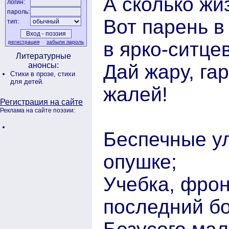
А сколько жи
логин:
пароль:
Вот парень в
тип:
в ярко-ситце
регистрация
забыли пароль
Литературные
Дай жару, га
анонсы:
Стихи в прозе,
стихи
для детей.
жалей!
Регистрация на сайте
Реклама на сайте поэзии:
Беспечные ул
опушке;
Учебка, фрон
последний бо