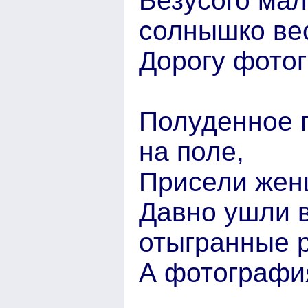
Безусого мал
солнышко ве
Дорогу фото
Полуденное 
на поле,
Присели жен
Давно ушли 
отыгранные 
А фотография