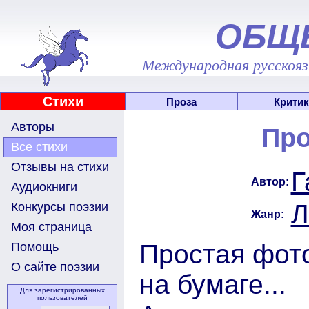
ОБЩ
Международная русскоязы
Стихи
Проза
Критик
Авторы
Про
Все стихи
Отзывы на стихи
Г
Автор:
Аудиокниги
Л
Конкурсы поэзии
Жанр:
Моя страница
Простая фото
Помощь
О сайте поэзии
на бумаге...
Для зарегистрированных
пользователей