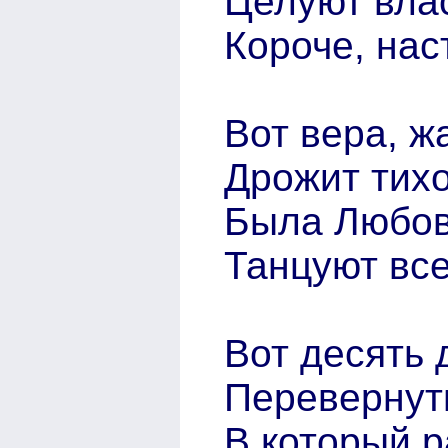
Целуют влас
Короче, нас
Вот вера, ж
Дрожит тихо
Была Любовь
Танцуют все
Вот десять 
Перевернуть
В который р