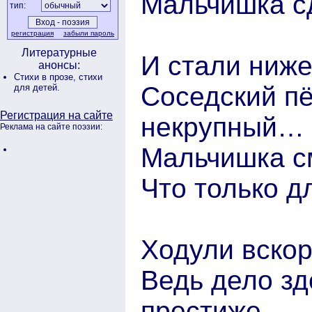
Мальчишка сд
тип:
регистрация
забыли пароль
Литературные
И стали ниже
анонсы:
Стихи в прозе,
стихи
Соседский п
для детей.
Регистрация на сайте
некрупный…
Реклама на сайте поэзии:
Мальчишка см
Что только д
Ходули вскор
Ведь дело з
престиже.