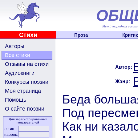
ОБЩ
Международная русскоя
Стихи
Проза
Критик
Авторы
Все стихи
Отзывы на стихи
Автор:
Аудиокниги
Жанр:
Конкурсы поэзии
Моя страница
Беда большая
Помощь
О сайте поэзии
Под пересме
Для зарегистрированных
Как ни казал
пользователей
логин:
пароль: