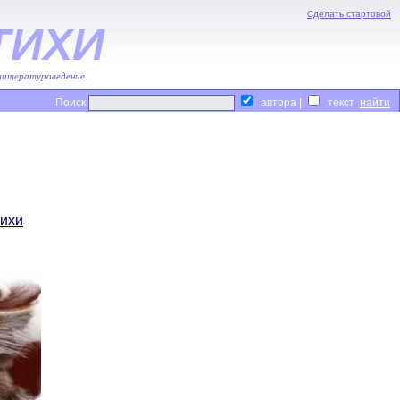
Сделать стартовой
ТИХИ
 литературоведение.
Поиск
автора |
текст
тихи