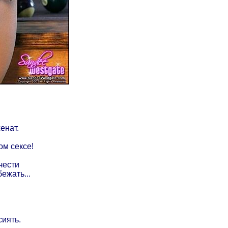
енат.
ом сексе!
чести
ежать...
сиять.