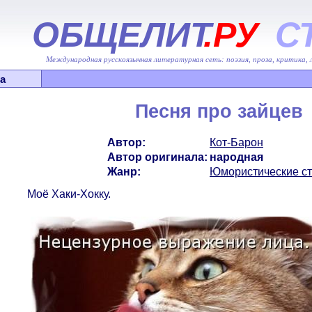
ОБЩЕЛИТ
.РУ
С
Международная русскоязычная литературная сеть: поэзия, проза, критика,
а
Песня про зайцев
Автор:
Кот-Барон
Автор оригинала:
народная
Жанр:
Юмористические с
Моё Хаки-Хокку.