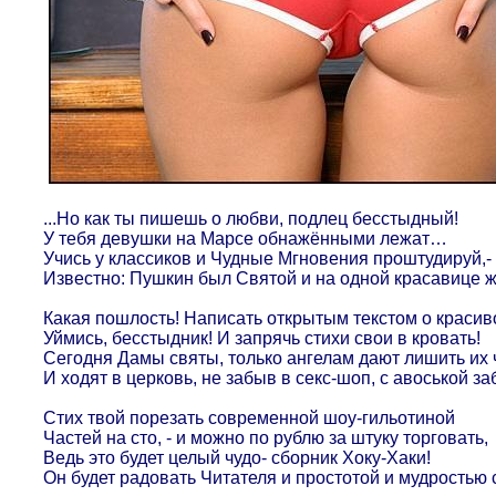
...Но как ты пишешь о любви, подлец бесстыдный!
У тебя девушки на Марсе обнажёнными лежат…
Учись у классиков и Чудные Мгновения проштудируй,-
Известно: Пушкин был Святой и на одной красавице ж
Какая пошлость! Написать открытым текстом о красив
Уймись, бесстыдник! И запрячь стихи свои в кровать!
Сегодня Дамы святы, только ангелам дают лишить их 
И ходят в церковь, не забыв в секс-шоп, с авоськой заб
Стих твой порезать современной шоу-гильотиной
Частей на сто, - и можно по рублю за штуку торговать,
Ведь это будет целый чудо- сборник Хоку-Хаки!
Он будет радовать Читателя и простотой и мудростью 