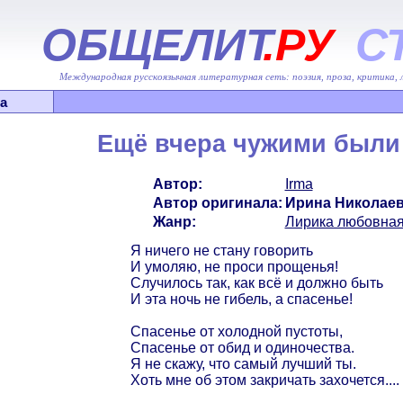
ОБЩЕЛИТ
.РУ
С
Международная русскоязычная литературная сеть: поэзия, проза, критика,
а
Ещё вчера чужими были 
Автор:
Irma
Автор оригинала:
Ирина Николае
Жанр:
Лирика любовна
Я ничего не стану говорить
И умоляю, не проси прощенья!
Случилось так, как всё и должно быть
И эта ночь не гибель, а спасенье!
Спасенье от холодной пустоты,
Спасенье от обид и одиночества.
Я не скажу, что самый лучший ты.
Хоть мне об этом закричать захочется....