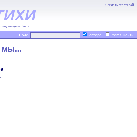
Сделать стартовой
ТИХИ
 литературоведение.
Поиск
автора |
текст
мы...
ва
я