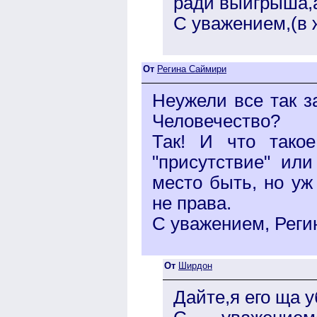
ради выигрыша,а 
С уважением,(в 
От
Регина Саймири
Неужели все так 
Человечество?
Так! И что такое
"присутствие" ил
место быть, но уж 
не права.
С уважением, Реги
От
Ширдон
Дайте,я его ща у