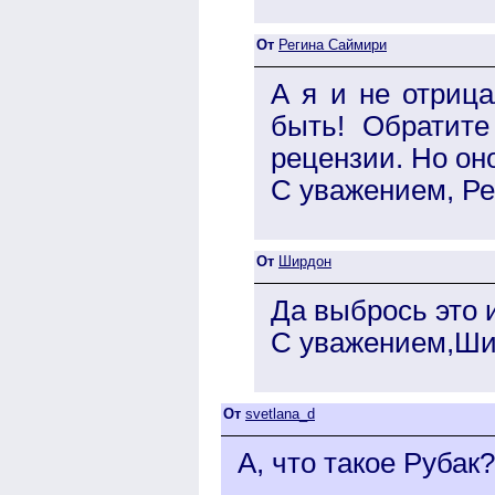
От
Регина Саймири
А я и не отрица
быть! Обратите
рецензии. Но он
С уважением, Ре
От
Ширдон
Да выбрось это и
С уважением,Ши
От
svetlana_d
А, что такое Рубак?