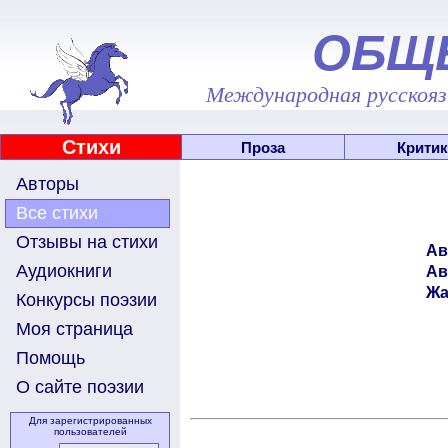
ОБЩ
Международная русскоязы
Стихи
Проза
Критик
Авторы
Все стихи
Отзывы на стихи
Ав
Аудиокниги
Ав
Жа
Конкурсы поэзии
Моя страница
Помощь
О сайте поэзии
Для зарегистрированных
пользователей