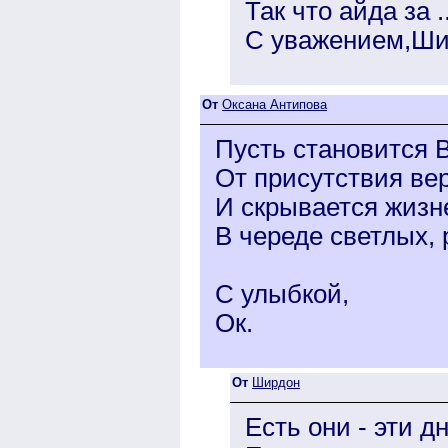
Так что айда за ..
С уважением,Ши
От
Оксана Антипова
Пусть становится 
От присутствия ве
И скрывается жизн
В череде светлых, 
С улыбкой,
Ок.
От
Ширдон
Есть они - эти д