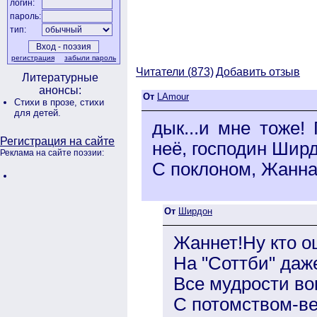
логин:
пароль:
тип:
регистрация
забыли пароль
Читатели (
873)
Добавить отзыв
Литературные
анонсы:
От
LAmour
Стихи в прозе,
стихи
для детей.
дык...и мне тоже! 
Регистрация на сайте
неё, господин Ширд
Реклама на сайте поэзии:
С поклоном, Жанна
От
Ширдон
Жаннет!Ну кто о
На "Соттби" даже
Все мудрости во
С потомством-ве