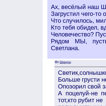
Ах, весёлый наш Ш
Загрустил чего-то о
Что случилось, ми
Кто тебя обидел, в
Человечество? Пуст
Рядом МЫ, пусть
Светлана.
От
Ширдон
Светик,солнышко
Больше грусти н
Опозорил свой з
А поцелуй-не пе
тот,кто рубит не