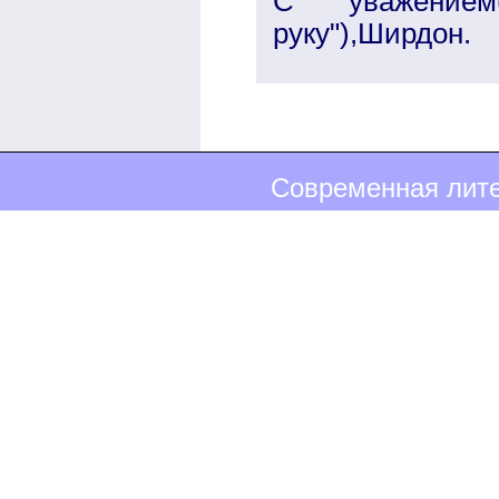
С уважением(
руку"),Ширдон.
Современная лите