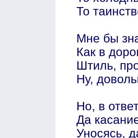
То таинст
Мне бы зна
Как в доро
Штиль, пр
Ну, доволь
Но, в отве
Да касание
Уносясь, 