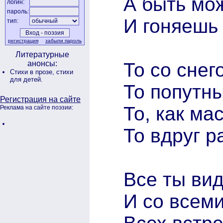
А быть мож
логин:
пароль:
И гоняешь 
тип:
регистрация
забыли пароль
Литературные
То со снег
анонсы:
Стихи в прозе,
стихи
для детей.
То попутны
Регистрация на сайте
То, как ма
Реклама на сайте поэзии:
То вдруг р
Все ты вид
И со всеми