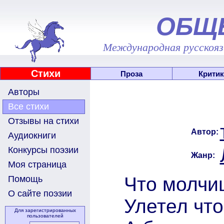
ОБЩ
Международная русскоязы
Стихи
Проза
Критик
Авторы
Все стихи
Отзывы на стихи
Автор:
Аудиокниги
Конкурсы поэзии
Жанр:
Моя страница
Что молчиш
Помощь
О сайте поэзии
Улетел что
Для зарегистрированных
пользователей