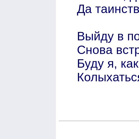
Да таинст
Выйду в по
Снова встр
Буду я, ка
Колыхаться