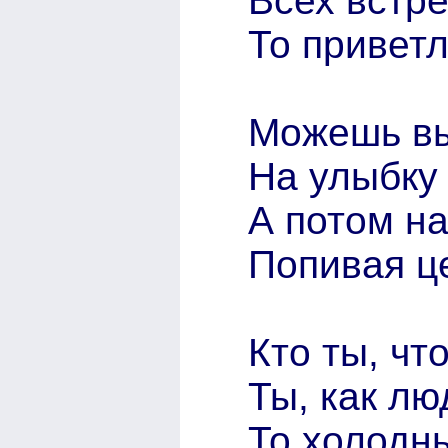
Всех встр
То приветл
Можешь вы
На улыбку
А потом на
Попивая ц
Кто ты, чт
Ты, как лю
То холодны