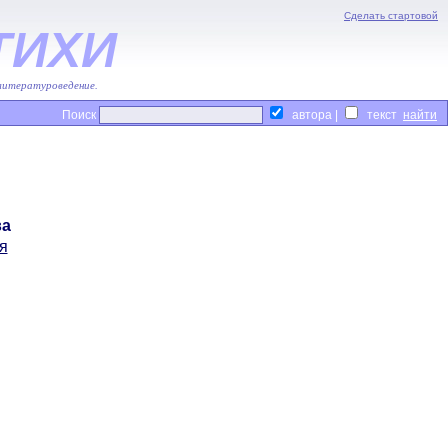
Сделать стартовой
ТИХИ
 литературоведение.
Поиск
автора |
текст
ва
я