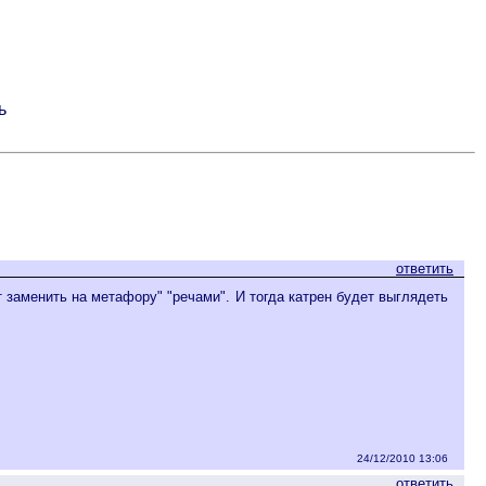
ь
ответить
 заменить на метафору" "речами". И тогда катрен будет выглядеть
24/12/2010 13:06
ответить