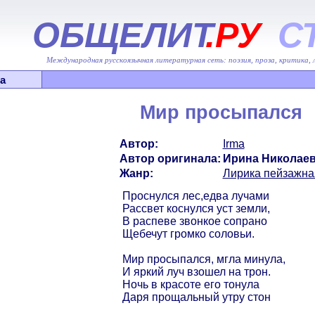
ОБЩЕЛИТ
.РУ
С
Международная русскоязычная литературная сеть: поэзия, проза, критика,
а
Мир просыпался
Автор:
Irma
Автор оригинала:
Ирина Николае
Жанр:
Лирика пейзажна
Проснулся лес,едва лучами
Рассвет коснулся уст земли,
В распеве звонкое сопрано
Щебечут громко соловьи.
Мир просыпался, мгла минула,
И яркий луч взошел на трон.
Ночь в красоте его тонула
Даря прощальный утру стон