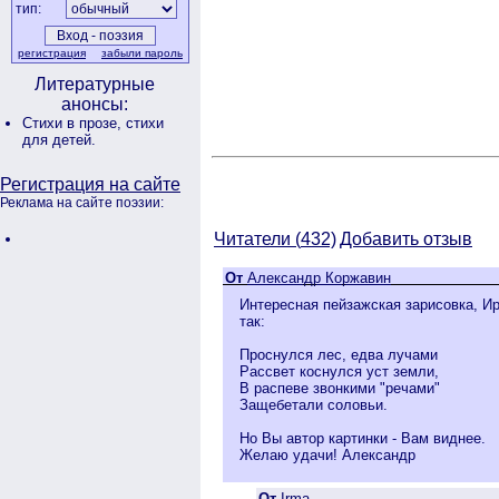
тип:
регистрация
забыли пароль
Литературные
анонсы:
Стихи в прозе,
стихи
для детей.
Регистрация на сайте
Реклама на сайте поэзии:
Читатели (
432)
Добавить отзыв
От
Александр Коржавин
Интересная пейзажская зарисовка, Ир
так:
Проснулся лес, едва лучами
Рассвет коснулся уст земли,
В распеве звонкими "речами"
Защебетали соловьи.
Но Вы автор картинки - Вам виднее.
Желаю удачи! Александр
От
Irma