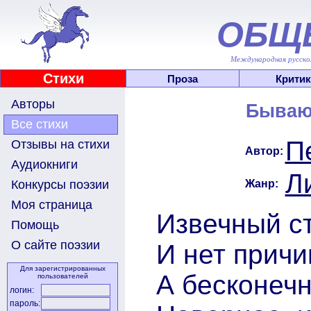
ОБЩ
Международная русскоя
Стихи
Проза
Критик
Авторы
Бываю
Все стихи
П
Отзывы на стихи
Автор:
Аудиокниги
Л
Жанр:
Конкурсы поэзии
Моя страница
Извечный ст
Помощь
О сайте поэзии
И нет прич
Для зарегистрированных
А бесконечн
пользователей
логин:
пароль: