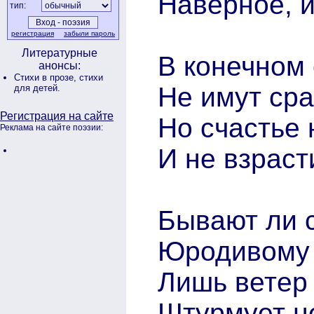
Наверное, и
тип:
регистрация
забыли пароль
Литературные
В конечном 
анонсы:
Стихи в прозе,
стихи
Не имут ср
для детей.
Регистрация на сайте
Но счастье 
Реклама на сайте поэзии:
И не взраст
Бывают ли 
Юродивому с
Лишь ветер
Штурмует не