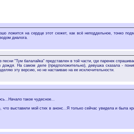
ошо ложится на сердце этот сюжет, как всё неподдельное, тонко под
водом диалога.
з песни "Тум балалайка" представлен в той части, где паренек спрашива
з дождя. На самом деле (предположительно), девушка сказала - пони
зделяю эту версию, но не настаиваю на ее исключительности.
ь...Начало такое чудесное...
, что выставили мой стих в анонс...Я только сейчас увидела и была к