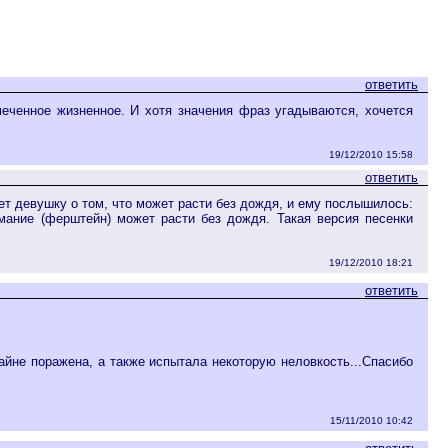
ответить
меченное жизненное. И хотя значения фраз угадываются, хочется
19/12/2010 15:58
ответить
ет девушку о том, что может расти без дождя, и ему послышилось:
мание (ферштейн) может расти без дождя. Такая версия песенки
19/12/2010 18:21
ответить
райне поражена, а также испытала некоторую неловкость...Спасибо
15/11/2010 10:42