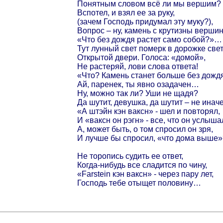
Понятным словом всё ли мы вершим?
Вспотел, и взял ее за руку,
(зачем Господь придумал эту муку?),
Вопрос – ну, камень с крутизны вершин
«Что без дождя растет само собой?»…
Тут лунный свет померк в дорожке све
Открытой двери. Голоса: «домой»,
Не растеряй, лови слова ответа!
«Что? Камень станет больше без дожд
Ай, паренек, ты явно озадачен…
Ну, можно так ли? Уши не щадя?
Да шутит, девушка, да шутит – не ина
«А штэйн кэн ваксн» - шел и повторял,
И «ваксн он рэгн» - все, что он услыша
А, может быть, о том спросил он зря,
И лучше бы спросил, «что дома выше»
Не торопись судить ее ответ,
Когда-нибудь все сладится по чину,
«Farstein кэн ваксн» - через пару лет,
Господь тебе отыщет половину…