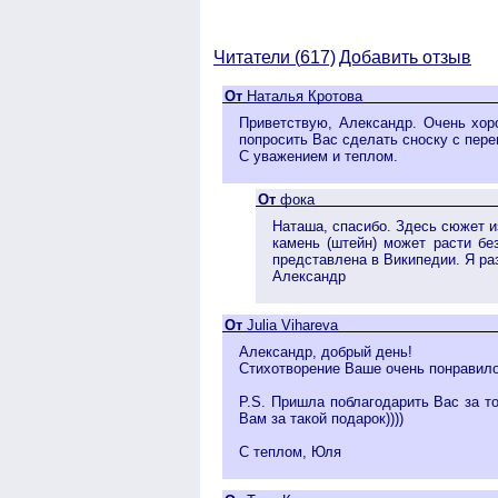
Читатели (
617)
Добавить отзыв
От
Наталья Кротова
Приветствую, Александр. Очень хор
попросить Вас сделать сноску с пере
С уважением и теплом.
От
фока
Наташа, спасибо. Здесь сюжет и
камень (штейн) может расти бе
представлена в Википедии. Я ра
Александр
От
Julia Vihareva
Александр, добрый день!
Стихотворение Ваше очень понравилос
P.S. Пришла поблагодарить Вас за то
Вам за такой подарок))))
С теплом, Юля