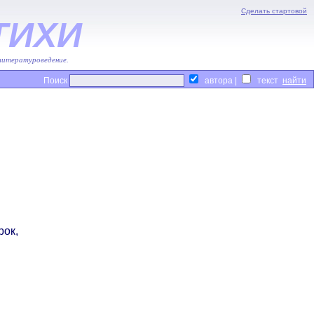
Сделать стартовой
ТИХИ
 литературоведение.
Поиск
автора |
текст
рок,