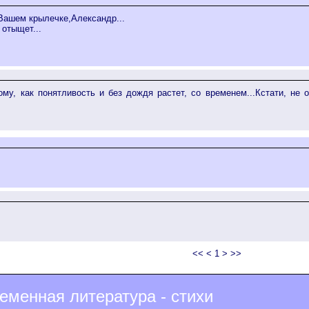
 Вашем крылечке,Александр...
 отыщет...
му, как понятливость и без дождя растет, со временем...Кстати, не 
<< < 1 > >>
еменная литература - стихи