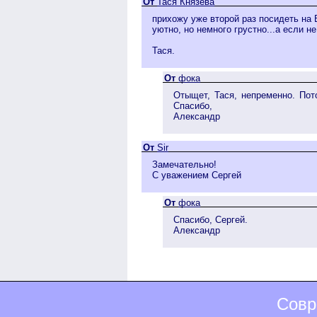
От
Тася Князева
прихожу уже второй раз посидеть на
уютно, но немного грустно...а если не
Тася.
От
фока
Отыщет, Тася, непременно. Пото
Спасибо,
Александр
От
Sir
Замечательно!
С уважением Сергей
От
фока
Спасибо, Сергей.
Александр
Совр