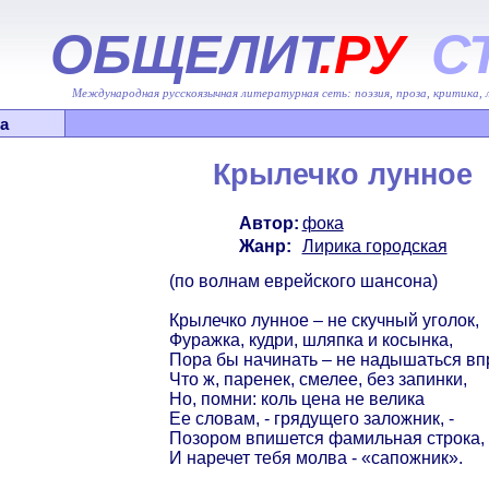
ОБЩЕЛИТ
.РУ
С
Международная русскоязычная литературная сеть: поэзия, проза, критика,
а
Крылечко лунное
Автор:
фока
Жанр:
Лирика городская
(по волнам еврейского шансона)
Крылечко лунное – не скучный уголок,
Фуражка, кудри, шляпка и косынка,
Пора бы начинать – не надышаться вп
Что ж, паренек, смелее, без запинки,
Но, помни: коль цена не велика
Ее словам, - грядущего заложник, -
Позором впишется фамильная строка,
И наречет тебя молва - «сапожник».