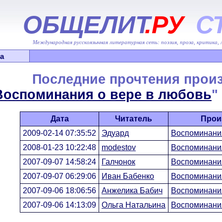
ОБЩЕЛИТ
.РУ
С
Международная русскоязычная литературная сеть: поэзия, проза, критика,
а
Последние прочтения прои
Воспоминания о вере в любовь
" 
Дата
Читатель
Прои
2009-02-14 07:35:52
Эдуард
Воспоминания
2008-01-23 10:22:48
modestov
Воспоминания
2007-09-07 14:58:24
Галчонок
Воспоминания
2007-09-07 06:29:06
Иван Бабенко
Воспоминания
2007-09-06 18:06:56
Анжелика Бабич
Воспоминания
2007-09-06 14:13:09
Ольга Натальина
Воспоминания