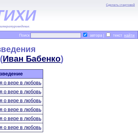
Сделать стартовой
ТИХИ
 литературоведение.
Поиск
автора |
текст
зведения
(
Иван Бабенко
)
зведение
 о вере в любовь
 о вере в любовь
 о вере в любовь
 о вере в любовь
 о вере в любовь
 о вере в любовь