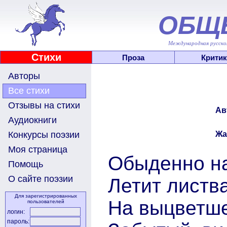
ОБЩ
Международная русскоя
Стихи
Проза
Критик
Авторы
Все стихи
Отзывы на стихи
Ав
Аудиокниги
Жа
Конкурсы поэзии
Моя страница
Обыденно на
Помощь
О сайте поэзии
Летит листва
Для зарегистрированных
На выцветше
пользователей
логин:
пароль: