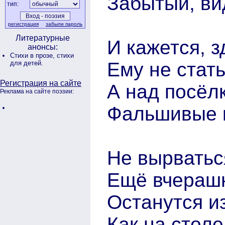
Забытый, вид
тип:
регистрация
забыли пароль
Литературные
И кажется, 
анонсы:
Стихи в прозе,
стихи
Ему не стат
для детей.
Регистрация на сайте
А над посёл
Реклама на сайте поэзии:
Фальшивые к
Не вырватьс
Ещё вчерашн
Останутся и
Как на столе