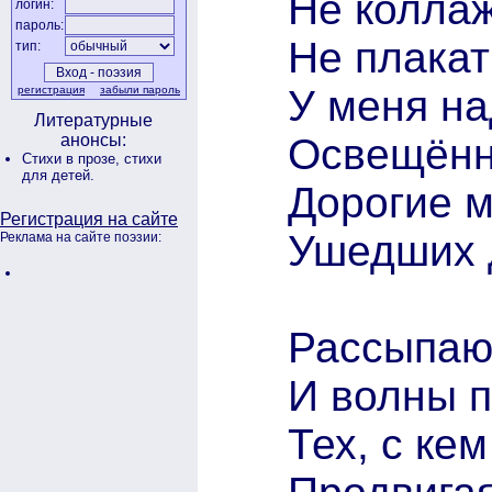
Не коллаж
логин:
пароль:
Не плакат
тип:
У меня на
регистрация
забыли пароль
Литературные
Освещённ
анонсы:
Стихи в прозе,
стихи
для детей.
Дорогие 
Регистрация на сайте
Ушедших д
Реклама на сайте поэзии:
Рассыпаю
И волны п
Тех, с ке