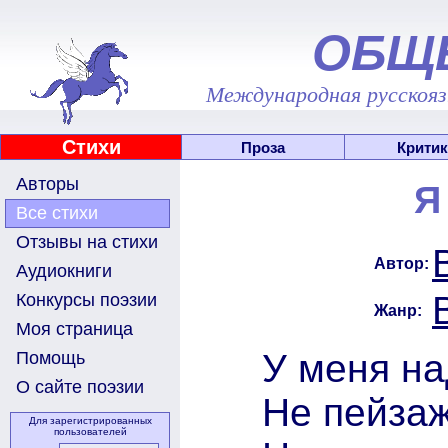
ОБЩ
Международная русскоязы
Стихи
Проза
Критик
Авторы
Я
Все стихи
Отзывы на стихи
Автор:
Аудиокниги
Конкурсы поэзии
Жанр:
Моя страница
У меня на
Помощь
О сайте поэзии
Не пейзаж
Для зарегистрированных
пользователей