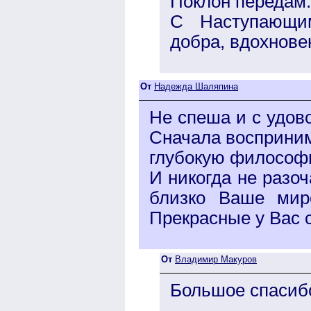
Поклон передам.
С Наступающим
добра, вдохнове
От
Надежда Шаляпина
Не спеша и с удов
Сначала восприним
глубокую философ
И никогда не разо
близко Ваше мир
Прекрасные у Вас 
От
Владимир Макуров
Большое спасиб