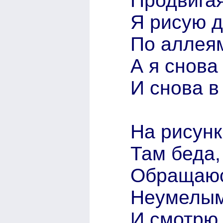
Продвига
Я рисую 
По аллеям
А я снова
И снова в 
На рисунк
Там беда,
Обращаюс
Неумелым
И смотрю