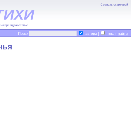
Сделать стартовой
ТИХИ
 литературоведение.
Поиск
автора |
текст
нья