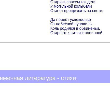
Старики совсем как дети.
У могильной колыбели
Станет проще жить на свете.
Да придёт успокоенье
От небесной пуповины...
Коль родился в обвиненьи,
Старость явится с повинной.
еменная литература - стихи