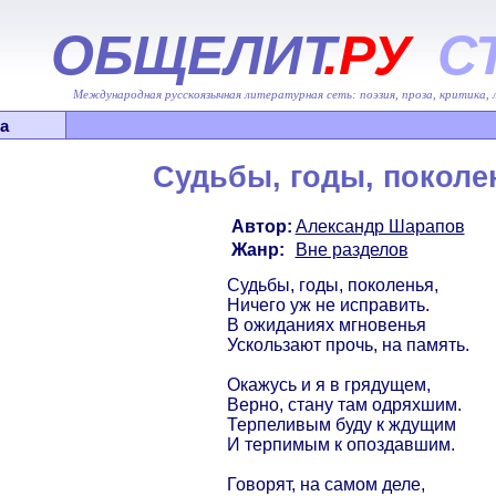
ОБЩЕЛИТ
.РУ
С
Международная русскоязычная литературная сеть: поэзия, проза, критика,
а
Судьбы, годы, поколе
Автор:
Александр Шарапов
Жанр:
Вне разделов
Судьбы, годы, поколенья,
Ничего уж не исправить.
В ожиданиях мгновенья
Ускользают прочь, на память.
Окажусь и я в грядущем,
Верно, стану там одряхшим.
Терпеливым буду к ждущим
И терпимым к опоздавшим.
Говорят, на самом деле,