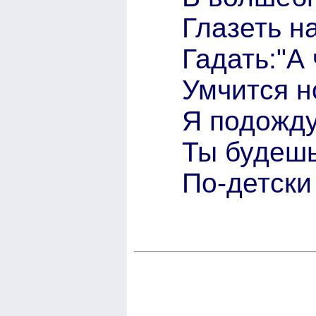
Глазеть н
Гадать:"А 
Умчится но
Я подожду
Ты будешь
По-детски