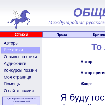
ОБЩ
Международная русскоязы
Стихи
Проза
Критик
Авторы
То 
Все стихи
Отзывы на стихи
Автор:
Аудиокниги
Конкурсы поэзии
Автор ориги
Моя страница
Помощь
Жанр:
О сайте поэзии
Я буду гос
Для зарегистрированных
пользователей