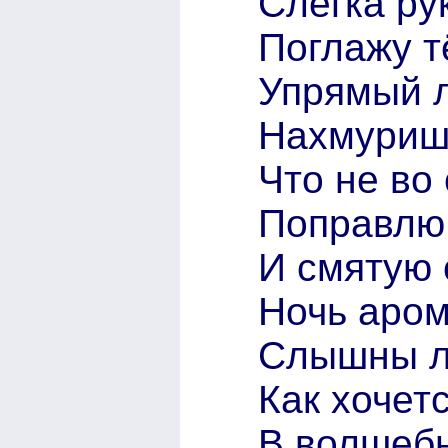
Слегка ру
Поглажу 
Упрямый л
Нахмуришь
Что не во
Поправлю 
И смятую 
Ночь аром
Слышны л
Как хочетс
В волшебн