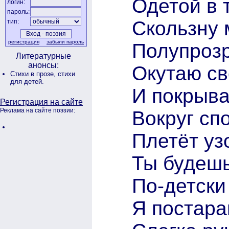
Одетой в 
логин:
пароль:
Скользну 
тип:
регистрация
забыли пароль
Полупрозр
Литературные
анонсы:
Окутаю с
Стихи в прозе,
стихи
для детей.
И покрыва
Регистрация на сайте
Реклама на сайте поэзии:
Вокруг сп
Плетёт уз
Ты будешь
По-детски
Я постара