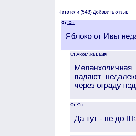
Читатели (
548)
Добавить отзыв
От
Юнг
Яблоко от Ивы нед
От
Анжелика Бабич
Меланхоличная
падают недалек
через ограду по
От
Юнг
Да тут - не до Ш