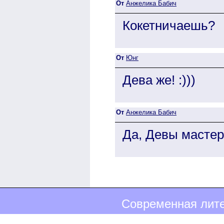
От
Анжелика Бабич
Кокетничаешь?
От
Юнг
Дева же! :)))
От
Анжелика Бабич
Да, Девы мастер
Современная лите