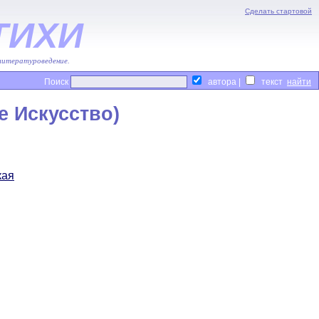
Сделать стартовой
ТИХИ
 литературоведение.
Поиск
автора |
текст
е Искусство)
кая