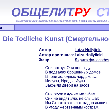
ОБЩЕЛИТ
.РУ
С
Международная русскоязычная литературная сеть: поэзия, проза, критика,
а
Die Todliche Kunst (Смертельно
Автор:
Laiza Hollyfield
Автор оригинала:
Laiza Hollyfield
Жанр:
Лирика философс
Они вокруг. Они повсюду.
В подвалах брошенных домов
В тени холодных чердаков…
Иисусы, Ироды, Иуды
Закрыли двери на засов.
Они глухи к чужим мольбам.
Они не видят Зла, не слышат,
Им Страх в затылок жадно дышит.
В угоду жертвенным кострам,