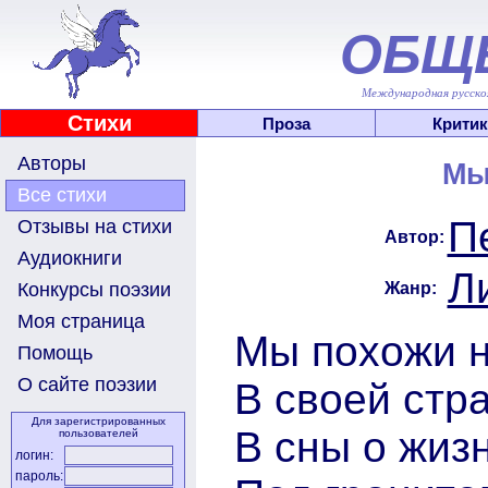
ОБЩ
Международная русскоя
Стихи
Проза
Критик
Авторы
Мы
Все стихи
П
Отзывы на стихи
Автор:
Аудиокниги
Л
Жанр:
Конкурсы поэзии
Моя страница
Мы похожи 
Помощь
О сайте поэзии
В своей стр
Для зарегистрированных
В сны о жиз
пользователей
логин:
пароль: